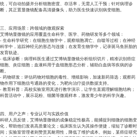
统，可自动拍摄并分析细胞密度、存活率，无需人工干预；针对病理诊
断，其正置显微镜配备高清摄像头，助力医生快速识别病变细胞。
三、应用场景：跨领域的微观探索
艾博纳显微镜的应用覆盖生命科学、医学、药物研发等多个领域：
- 生命科学研究：在细胞生物学中，观察细胞凋亡、自噬等过程；在神经
科学中，追踪神经元的形态与连接；在发育生物学中，记录斑马鱼胚胎的
发育轨迹。
- 临床诊断：病理科医生通过艾博纳显微镜分析组织切片，精准识别癌症
细胞、炎症细胞；血液科用于血细胞形态分析，辅助白血病等疾病的诊
断。
- 药物研发：评估药物对细胞的毒性、增殖影响，加速新药筛选；观察药
物作用下细胞信号通路的变化，为靶向治疗提供数据支持。
- 教育科普：高校实验室用其进行教学演示，让学生直观理解细胞结构；
科普活动中，展示花粉、细菌等微观样本，激发青少年的科学兴趣。
四、用户之声：专业认可与实践价值
科研人员反馈，艾博纳显微镜的成像稳定性极高，能捕捉到细微的细胞变
化，帮助他们发表高质量论文；临床医生认为其操作便捷，缩短了诊断时
间；实验室管理者则赞赏其耐用性，降低了维护成本。例如，某癌症研究