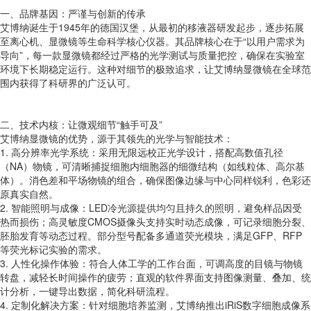
一、品牌基因：严谨与创新的传承
艾博纳诞生于1945年的德国汉堡，从最初的移液器研发起步，逐步拓展
至离心机、显微镜等生命科学核心仪器。其品牌核心在于“以用户需求为
导向”，每一款显微镜都经过严格的光学测试与质量把控，确保在实验室
环境下长期稳定运行。这种对细节的极致追求，让艾博纳显微镜在全球范
围内获得了科研界的广泛认可。
二、技术内核：让微观细节“触手可及”
艾博纳显微镜的优势，源于其领先的光学与智能技术：
1. 高分辨率光学系统：采用无限远校正光学设计，搭配高数值孔径
（NA）物镜，可清晰捕捉细胞内细胞器的细微结构（如线粒体、高尔基
体）。消色差和平场物镜的组合，确保图像边缘与中心同样锐利，色彩还
原真实自然。
2. 智能照明与成像：LED冷光源提供均匀且持久的照明，避免样品因受
热而损伤；高灵敏度CMOS摄像头支持实时动态成像，可记录细胞分裂、
胚胎发育等动态过程。部分型号配备多通道荧光模块，满足GFP、RFP
等荧光标记实验的需求。
3. 人性化操作体验：符合人体工学的工作台面，可调高度的目镜与物镜
转盘，减轻长时间操作的疲劳；直观的软件界面支持图像测量、叠加、统
计分析，一键导出数据，简化科研流程。
4. 定制化解决方案：针对细胞培养监测，艾博纳推出iRiS数字细胞成像系