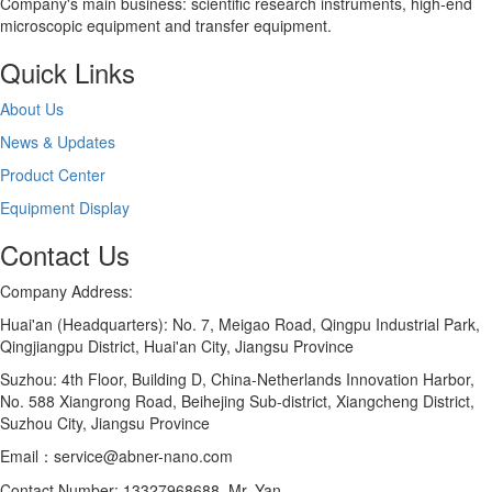
Company's main business: scientific research instruments, high-end
microscopic equipment and transfer equipment.
Quick Links
About Us
News & Updates
Product Center
Equipment Display
Contact Us
Company Address:
Huai'an (Headquarters): No. 7, Meigao Road, Qingpu Industrial Park,
Qingjiangpu District, Huai'an City, Jiangsu Province
Suzhou: 4th Floor, Building D, China-Netherlands Innovation Harbor,
No. 588 Xiangrong Road, Beihejing Sub-district, Xiangcheng District,
Suzhou City, Jiangsu Province
Email：service@abner-nano.com
Contact Number: 13327968688 Mr. Yan