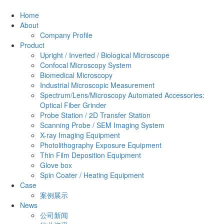
Home
About
Company Profile
Product
Upright / Inverted / Biological Microscope
Confocal Microscopy System
Biomedical Microscopy
Industrial Microscopic Measurement
Spectrum/Lens/Microscopy Automated Accessories:
Optical Fiber Grinder
Probe Station / 2D Transfer Station
Scanning Probe / SEM Imaging System
X-ray Imaging Equipment
Photolithography Exposure Equipment
Thin Film Deposition Equipment
Glove box
Spin Coater / Heating Equipment
Case
案例展示
News
公司新闻