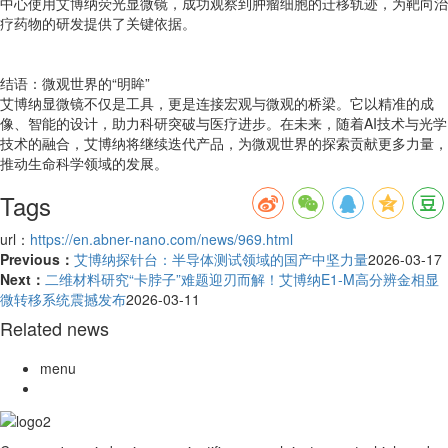
中心使用艾博纳荧光显微镜，成功观察到肿瘤细胞的迁移轨迹，为靶向治
疗药物的研发提供了关键依据。
结语：微观世界的“明眸”
艾博纳显微镜不仅是工具，更是连接宏观与微观的桥梁。它以精准的成
像、智能的设计，助力科研突破与医疗进步。在未来，随着AI技术与光学
技术的融合，艾博纳将继续迭代产品，为微观世界的探索贡献更多力量，
推动生命科学领域的发展。
Tags
url：
https://en.abner-nano.com/news/969.html
Previous：
艾博纳探针台：半导体测试领域的国产中坚力量
2026-03-17
Next：
二维材料研究“卡脖子”难题迎刃而解！艾博纳E1-M高分辨金相显
微转移系统震撼发布
2026-03-11
Related news
menu