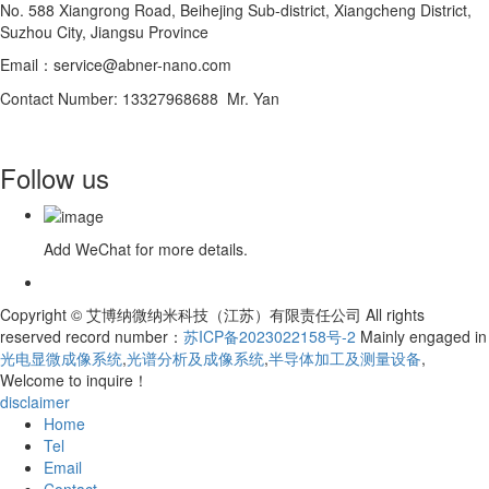
No. 588 Xiangrong Road, Beihejing Sub-district, Xiangcheng District,
Suzhou City, Jiangsu Province
Email：service@abner-nano.com
Contact Number: 13327968688 Mr. Yan
Follow us
Add WeChat for more details.
Copyright © 艾博纳微纳米科技（江苏）有限责任公司 All rights
reserved record number：
苏ICP备2023022158号-2
Mainly engaged in
光电显微成像系统
,
光谱分析及成像系统
,
半导体加工及测量设备
,
Welcome to inquire！
disclaimer
Home
Tel
Email
Contact