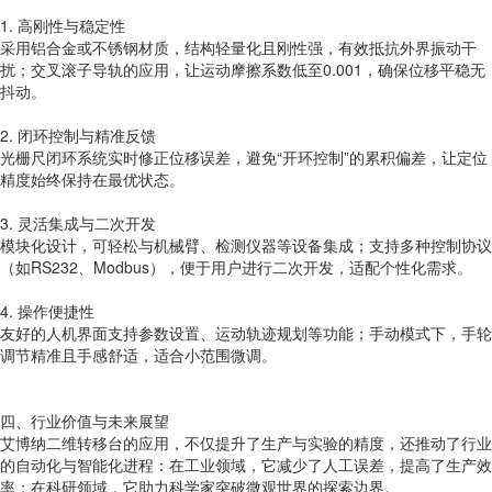
1. 高刚性与稳定性
采用铝合金或不锈钢材质，结构轻量化且刚性强，有效抵抗外界振动干
扰；交叉滚子导轨的应用，让运动摩擦系数低至0.001，确保位移平稳无
抖动。
2. 闭环控制与精准反馈
光栅尺闭环系统实时修正位移误差，避免“开环控制”的累积偏差，让定位
精度始终保持在最优状态。
3. 灵活集成与二次开发
模块化设计，可轻松与机械臂、检测仪器等设备集成；支持多种控制协议
（如RS232、Modbus），便于用户进行二次开发，适配个性化需求。
4. 操作便捷性
友好的人机界面支持参数设置、运动轨迹规划等功能；手动模式下，手轮
调节精准且手感舒适，适合小范围微调。
四、行业价值与未来展望
艾博纳二维转移台的应用，不仅提升了生产与实验的精度，还推动了行业
的自动化与智能化进程：在工业领域，它减少了人工误差，提高了生产效
率；在科研领域，它助力科学家突破微观世界的探索边界。