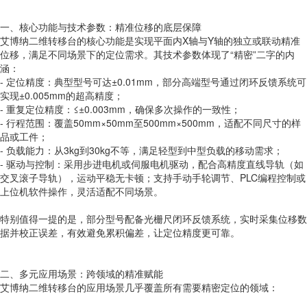
一、核心功能与技术参数：精准位移的底层保障
艾博纳二维转移台的核心功能是实现平面内X轴与Y轴的独立或联动精准
位移，满足不同场景下的定位需求。其技术参数体现了“精密”二字的内
涵：
- 定位精度：典型型号可达±0.01mm，部分高端型号通过闭环反馈系统可
实现±0.005mm的超高精度；
- 重复定位精度：≤±0.003mm，确保多次操作的一致性；
- 行程范围：覆盖50mm×50mm至500mm×500mm，适配不同尺寸的样
品或工件；
- 负载能力：从3kg到30kg不等，满足轻型到中型负载的移动需求；
- 驱动与控制：采用步进电机或伺服电机驱动，配合高精度直线导轨（如
交叉滚子导轨），运动平稳无卡顿；支持手动手轮调节、PLC编程控制或
上位机软件操作，灵活适配不同场景。
特别值得一提的是，部分型号配备光栅尺闭环反馈系统，实时采集位移数
据并校正误差，有效避免累积偏差，让定位精度更可靠。
二、多元应用场景：跨领域的精准赋能
艾博纳二维转移台的应用场景几乎覆盖所有需要精密定位的领域：