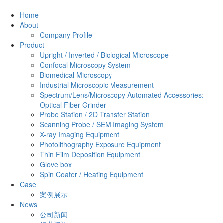
Home
About
Company Profile
Product
Upright / Inverted / Biological Microscope
Confocal Microscopy System
Biomedical Microscopy
Industrial Microscopic Measurement
Spectrum/Lens/Microscopy Automated Accessories:
Optical Fiber Grinder
Probe Station / 2D Transfer Station
Scanning Probe / SEM Imaging System
X-ray Imaging Equipment
Photolithography Exposure Equipment
Thin Film Deposition Equipment
Glove box
Spin Coater / Heating Equipment
Case
案例展示
News
公司新闻