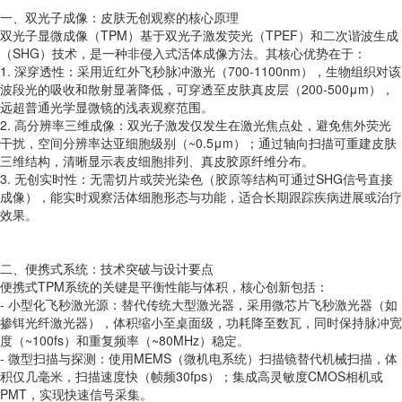
一、双光子成像：皮肤无创观察的核心原理
双光子显微成像（TPM）基于双光子激发荧光（TPEF）和二次谐波生成
（SHG）技术，是一种非侵入式活体成像方法。其核心优势在于：
1. 深穿透性：采用近红外飞秒脉冲激光（700-1100nm），生物组织对该
波段光的吸收和散射显著降低，可穿透至皮肤真皮层（200-500μm），
远超普通光学显微镜的浅表观察范围。
2. 高分辨率三维成像：双光子激发仅发生在激光焦点处，避免焦外荧光
干扰，空间分辨率达亚细胞级别（~0.5μm）；通过轴向扫描可重建皮肤
三维结构，清晰显示表皮细胞排列、真皮胶原纤维分布。
3. 无创实时性：无需切片或荧光染色（胶原等结构可通过SHG信号直接
成像），能实时观察活体细胞形态与功能，适合长期跟踪疾病进展或治疗
效果。
二、便携式系统：技术突破与设计要点
便携式TPM系统的关键是平衡性能与体积，核心创新包括：
- 小型化飞秒激光源：替代传统大型激光器，采用微芯片飞秒激光器（如
掺铒光纤激光器），体积缩小至桌面级，功耗降至数瓦，同时保持脉冲宽
度（~100fs）和重复频率（~80MHz）稳定。
- 微型扫描与探测：使用MEMS（微机电系统）扫描镜替代机械扫描，体
积仅几毫米，扫描速度快（帧频30fps）；集成高灵敏度CMOS相机或
PMT，实现快速信号采集。