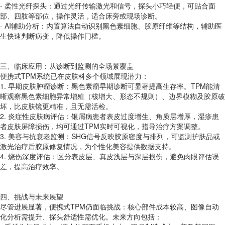
- 柔性光纤探头：通过光纤传输激光和信号，探头小巧轻便，可贴合面
部、四肢等部位，操作灵活，适合床旁或现场诊断。
- AI辅助分析：内置算法自动识别黑色素细胞、胶原纤维等结构，辅助医
生快速判断病变，降低操作门槛。
三、临床应用：从诊断到监测的全场景覆盖
便携式TPM系统已在皮肤科多个领域展现潜力：
1. 早期皮肤肿瘤诊断：黑色素瘤早期诊断可显著提高生存率。TPM能清
晰观察黑色素细胞异常增殖（核增大、形态不规则）、边界模糊及胶原破
坏，比皮肤镜更精准，且无需活检。
2. 炎症性皮肤病评估：银屑病患者表皮过度增生、角质层增厚，湿疹患
者皮肤屏障损伤，均可通过TPM实时可视化，指导治疗方案调整。
3. 美容与抗衰老监测：SHG信号反映胶原密度与排列，可监测护肤品或
激光治疗后胶原修复情况，为个性化美容提供数据支持。
4. 烧伤深度评估：区分表皮层、真皮浅层与深层损伤，避免肉眼评估误
差，提高治疗效率。
四、挑战与未来展望
尽管进展显著，便携式TPM仍面临挑战：核心部件成本较高、图像自动
化分析需提升、探头舒适性需优化。未来方向包括：