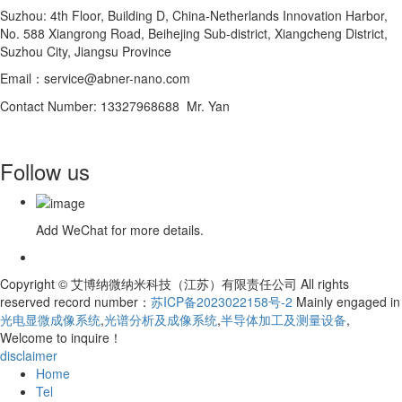
Suzhou: 4th Floor, Building D, China-Netherlands Innovation Harbor,
No. 588 Xiangrong Road, Beihejing Sub-district, Xiangcheng District,
Suzhou City, Jiangsu Province
Email：service@abner-nano.com
Contact Number: 13327968688 Mr. Yan
Follow us
Add WeChat for more details.
Copyright © 艾博纳微纳米科技（江苏）有限责任公司 All rights
reserved record number：
苏ICP备2023022158号-2
Mainly engaged in
光电显微成像系统
,
光谱分析及成像系统
,
半导体加工及测量设备
,
Welcome to inquire！
disclaimer
Home
Tel