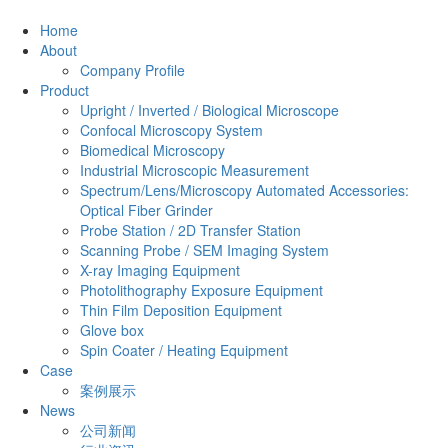
Home
About
Company Profile
Product
Upright / Inverted / Biological Microscope
Confocal Microscopy System
Biomedical Microscopy
Industrial Microscopic Measurement
Spectrum/Lens/Microscopy Automated Accessories:
Optical Fiber Grinder
Probe Station / 2D Transfer Station
Scanning Probe / SEM Imaging System
X-ray Imaging Equipment
Photolithography Exposure Equipment
Thin Film Deposition Equipment
Glove box
Spin Coater / Heating Equipment
Case
案例展示
News
公司新闻