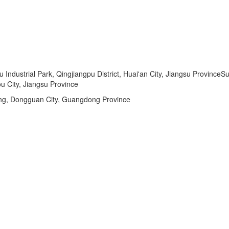
dustrial Park, Qingjiangpu District, Huai'an City, Jiangsu ProvinceSu
u City, Jiangsu Province
ng, Dongguan City, Guangdong Province