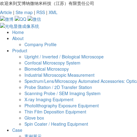
欢迎来到艾博纳微纳米科技（江苏）有限责任公司
Article
|
Site map
|
RSS
|
XML
Home
About
Company Profile
Product
Upright / Inverted / Biological Microscope
Confocal Microscopy System
Biomedical Microscopy
Industrial Microscopic Measurement
Spectrum/Lens/Microscopy Automated Accessories: Optica
Probe Station / 2D Transfer Station
Scanning Probe / SEM Imaging System
X-ray Imaging Equipment
Photolithography Exposure Equipment
Thin Film Deposition Equipment
Glove box
Spin Coater / Heating Equipment
Case
案例展示