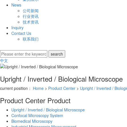
News
公司新闻
行业资讯
技术资讯
Inquiry
Contact Us
联系我们
中文
Upright / Inverted / Biological Microscope
current position：
Home
>
Product Center
>
Upright / Inverted / Biolo
Product Center
Product
Upright / Inverted / Biological Microscope
Confocal Microscopy System
Biomedical Microscopy
Industrial Microscopic Measurement