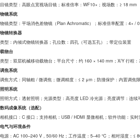
目镜类型：高眼点宽视场目镜；标准倍率：WF10×；视场数：≥ 18 mm
物镜系统
物镜类型：平场消色差物镜（Plan Achromatic）；标准倍率配置：4× / 0.1
物镜转换器
类型：内倾式物镜转换器；孔位数：四孔（可选五孔）；带定位装置
载物台
类型：双层机械移动载物台；平台尺寸：约 160 × 140 mm；X/Y 行程：≥ 7
调焦系统
调焦方式：同轴粗 / 微调焦；微调精度：≤ 2 μm；防撞保护：内置调焦
照明系统
照明方式：透射照明；光源类型：高亮度 LED 冷光源；亮度调节：连续可调；
数码成像系统（选配）
相机接口：C 接口；支持相机：USB / HDMI 显微相机；软件功能：
电气与环境条件
电源：AC 100–240 V，50/60 Hz；工作温度：5–40 ℃；相对湿度：≤