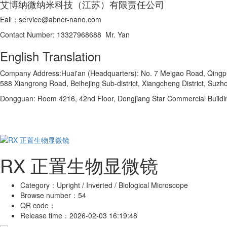
艾博纳微纳米科技（江苏）有限责任公司
Eall：service@abner-nano.com
Contact Number: 13327968688 Mr. Yan
English Translation
Company Address:Huai'an (Headquarters): No. 7 Meigao Road, Qingpu In
588 Xiangrong Road, Beihejing Sub-district, Xiangcheng District, Suzho
Dongguan: Room 4216, 42nd Floor, Dongjiang Star Commercial Buildi
RX 正置生物显微镜
Category：
Upright / Inverted / Biological Microscope
Browse number：
54
QR code：
Release time：
2026-02-03 16:19:48