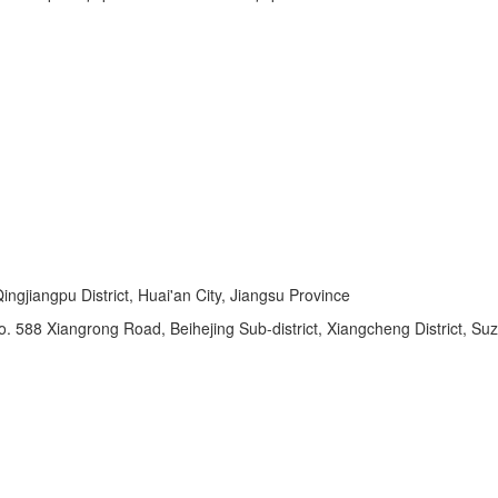
ngjiangpu District, Huai'an City, Jiangsu Province
o. 588 Xiangrong Road, Beihejing Sub-district, Xiangcheng District, Su