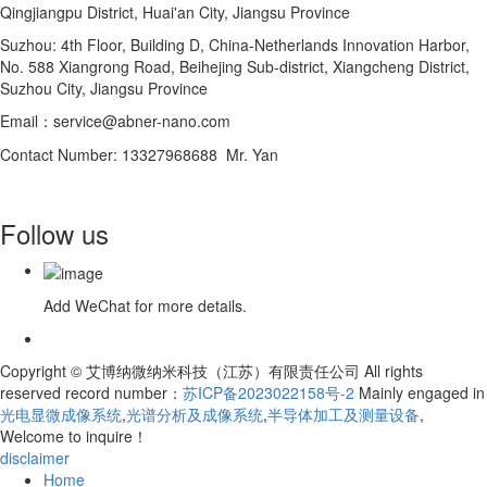
Qingjiangpu District, Huai'an City, Jiangsu Province
Suzhou: 4th Floor, Building D, China-Netherlands Innovation Harbor,
No. 588 Xiangrong Road, Beihejing Sub-district, Xiangcheng District,
Suzhou City, Jiangsu Province
Email：service@abner-nano.com
Contact Number: 13327968688 Mr. Yan
Follow us
Add WeChat for more details.
Copyright © 艾博纳微纳米科技（江苏）有限责任公司 All rights
reserved record number：
苏ICP备2023022158号-2
Mainly engaged in
光电显微成像系统
,
光谱分析及成像系统
,
半导体加工及测量设备
,
Welcome to inquire！
disclaimer
Home