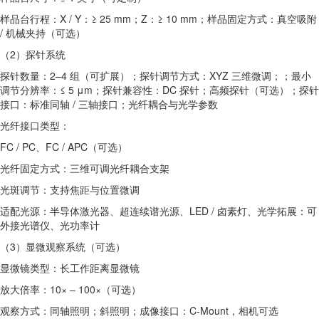
样品台行程：X / Y：≥ 25 mm；Z：≥ 10 mm；样品固定方式：真空吸附
/ 机械夹持（可选）
（2）探针系统
探针数量：2–4 组（可扩展）；探针调节方式：XYZ 三维微调；；最小
调节分辨率：≤ 5 μm；探针兼容性：DC 探针；高频探针（可选）；探针
接口：标准同轴 / 三轴接口；光纤耦合与光学参数
光纤接口类型：
FC / PC、FC / APC（可选）
光纤固定方式：三维可调光纤耦合支架
光斑调节：支持焦距与位置微调
适配光源：半导体激光器、超连续谱光源、LED / 卤素灯、光学拓展：可
外接光谱仪、光功率计
（3）显微观察系统（可选）
显微镜类型：长工作距离显微镜
放大倍率：10× – 100×（可选）
观察方式：同轴照明；斜照明；成像接口：C-Mount，相机可选