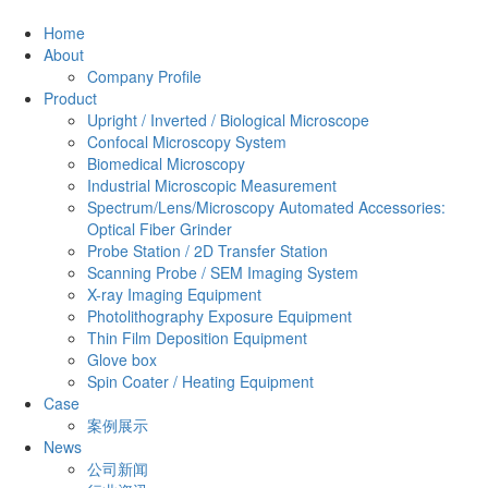
Home
About
Company Profile
Product
Upright / Inverted / Biological Microscope
Confocal Microscopy System
Biomedical Microscopy
Industrial Microscopic Measurement
Spectrum/Lens/Microscopy Automated Accessories:
Optical Fiber Grinder
Probe Station / 2D Transfer Station
Scanning Probe / SEM Imaging System
X-ray Imaging Equipment
Photolithography Exposure Equipment
Thin Film Deposition Equipment
Glove box
Spin Coater / Heating Equipment
Case
案例展示
News
公司新闻