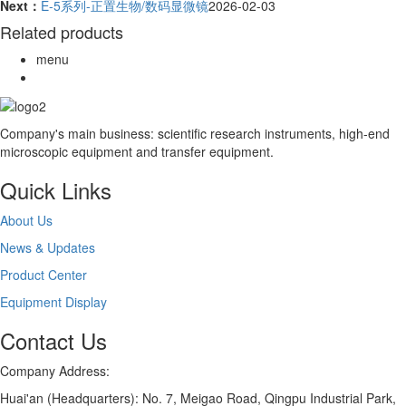
Next：
E-5系列-正置生物/数码显微镜
2026-02-03
Related products
menu
Company's main business: scientific research instruments, high-end
microscopic equipment and transfer equipment.
Quick Links
About Us
News & Updates
Product Center
Equipment Display
Contact Us
Company Address:
Huai'an (Headquarters): No. 7, Meigao Road, Qingpu Industrial Park,