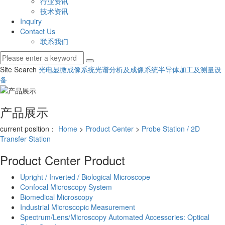
行业资讯
技术资讯
Inquiry
Contact Us
联系我们
Site Search
光电显微成像系统
光谱分析及成像系统
半导体加工及测量设
备
产品展示
current position：
Home
>
Product Center
>
Probe Station / 2D
Transfer Station
Product Center
Product
Upright / Inverted / Biological Microscope
Confocal Microscopy System
Biomedical Microscopy
Industrial Microscopic Measurement
Spectrum/Lens/Microscopy Automated Accessories: Optical