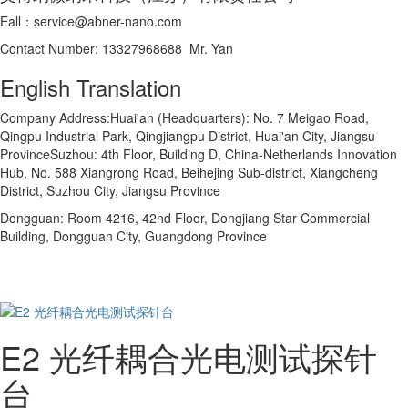
Eall：service@abner-nano.com
Contact Number: 13327968688 Mr. Yan
English Translation
Company Address:Huai'an (Headquarters): No. 7 Meigao Road,
Qingpu Industrial Park, Qingjiangpu District, Huai'an City, Jiangsu
ProvinceSuzhou: 4th Floor, Building D, China-Netherlands Innovation
Hub, No. 588 Xiangrong Road, Beihejing Sub-district, Xiangcheng
District, Suzhou City, Jiangsu Province
Dongguan: Room 4216, 42nd Floor, Dongjiang Star Commercial
Building, Dongguan City, Guangdong Province
E2 光纤耦合光电测试探针
台