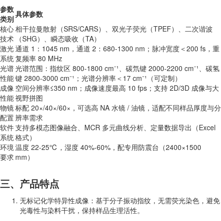
参数
具体参数
类别
核心
相干拉曼散射（SRS/CARS）、双光子荧光（TPEF）、二次谐波
技术
（SHG）、瞬态吸收（TA）
激光
通道 1：1045 nm，通道 2：680-1300 nm；脉冲宽度＜200 fs，重
系统
复频率 80 MHz
光谱
光谱范围：指纹区 800-1800 cm⁻¹、碳氘键 2000-2200 cm⁻¹、碳氢
性能
键 2800-3000 cm⁻¹；光谱分辨率＜17 cm⁻¹（可定制）
成像
空间分辨率≤350 nm；成像速度最高 10 fps；支持 2D/3D 成像与大
性能
视野拼图
物镜
标配 20×/40×/60×，可选高 NA 水镜 / 油镜，适配不同样品厚度与分
配置
辨率需求
软件
支持多模态图像融合、MCR 多元曲线分析、定量数据导出（Excel
系统
格式）
环境
温度 22-25℃，湿度 40%-60%，配专用防震台（2400×1500
要求
mm）
三、产品特点
无标记化学特异性成像：基于分子振动指纹，无需荧光染色，避免
光毒性与染料干扰，保持样品生理活性。