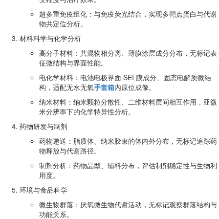
超多重免疫组化：与免疫荧光结合，实现多靶点蛋白与代谢
物共定位分析。
材料科学与化学分析
高分子材料：共混物相分离、薄膜涂层成分分布，无标记表
征微结构与界面性能。
电化学材料：电池电极界面 SEI 膜成分、固态电解质微结
构，适配无水无氧
手套箱
内原位成像。
纳米材料：纳米颗粒分散性、二维材料层间相互作用，亚微
米分辨率下的化学特异性分析。
药物研发与制剂
药物递送：脂质体、纳米胶束的体内外分布，无标记追踪药
物释放与代谢路径。
制剂分析：药物晶型、辅料分布，评估制剂稳定性与生物利
用度。
环境与食品科学
微生物群落：厌氧微生物代谢活动，无标记观察群落结构与
功能关系。