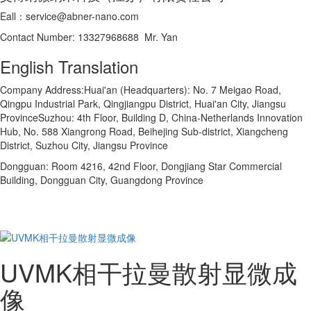
Eall：service@abner-nano.com
Contact Number: 13327968688 Mr. Yan
English Translation
Company Address:Huai'an (Headquarters): No. 7 Meigao Road,
Qingpu Industrial Park, Qingjiangpu District, Huai'an City, Jiangsu
ProvinceSuzhou: 4th Floor, Building D, China-Netherlands Innovation
Hub, No. 588 Xiangrong Road, Beihejing Sub-district, Xiangcheng
District, Suzhou City, Jiangsu Province
Dongguan: Room 4216, 42nd Floor, Dongjiang Star Commercial
Building, Dongguan City, Guangdong Province
UVMK相干拉曼散射显微成
像