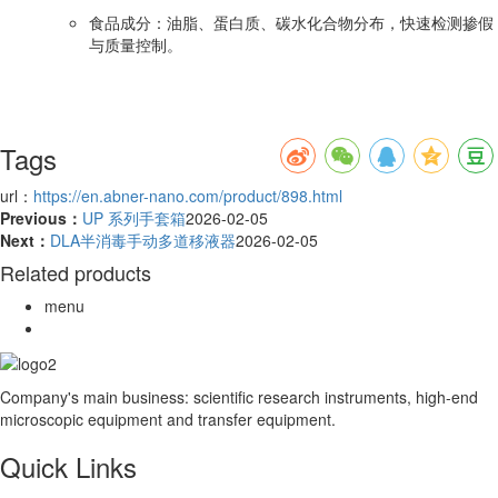
食品成分：油脂、蛋白质、碳水化合物分布，快速检测掺假
与质量控制。
Tags
url：
https://en.abner-nano.com/product/898.html
Previous：
UP 系列手套箱
2026-02-05
Next：
DLA半消毒手动多道移液器
2026-02-05
Related products
menu
Company's main business: scientific research instruments, high-end
microscopic equipment and transfer equipment.
Quick Links