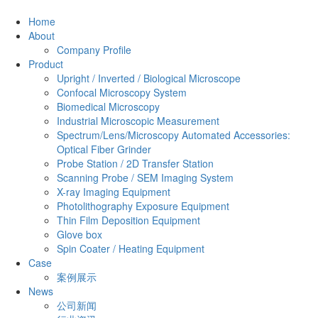
Home
About
Company Profile
Product
Upright / Inverted / Biological Microscope
Confocal Microscopy System
Biomedical Microscopy
Industrial Microscopic Measurement
Spectrum/Lens/Microscopy Automated Accessories:
Optical Fiber Grinder
Probe Station / 2D Transfer Station
Scanning Probe / SEM Imaging System
X-ray Imaging Equipment
Photolithography Exposure Equipment
Thin Film Deposition Equipment
Glove box
Spin Coater / Heating Equipment
Case
案例展示
News
公司新闻