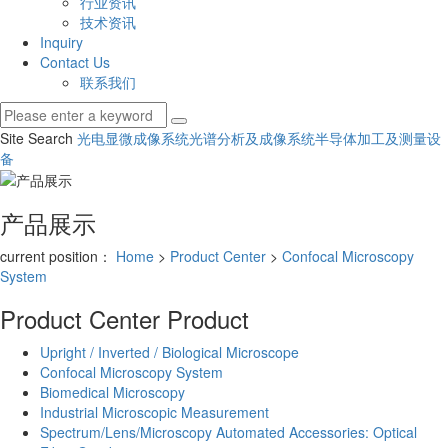
行业资讯
技术资讯
Inquiry
Contact Us
联系我们
Site Search
光电显微成像系统
光谱分析及成像系统
半导体加工及测量设
备
产品展示
current position：
Home
>
Product Center
>
Confocal Microscopy
System
Product Center
Product
Upright / Inverted / Biological Microscope
Confocal Microscopy System
Biomedical Microscopy
Industrial Microscopic Measurement
Spectrum/Lens/Microscopy Automated Accessories: Optical