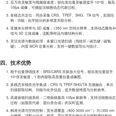
百万倍灵敏度与视频级速度：较自发拉曼灵敏度提升 10⁶倍，最高
10fps 成像，可捕捉活细胞动态代谢过程。
多模态共定位：同步采集 CRS、TPEF、SHG、TA 信号，实现结
构 - 功能 - 化学组分的多维度关联分析。
亚微米分辨率与 3D 成像：≤350 nm 空间分辨率，支持动态聚焦补
偿与 3D 立体成像，适配厚样品与微结构分析。
灵活光谱与数据处理：多窗口光谱扫描（指纹区 / 碳氘键 / 碳氢
键），内置 MCR 定量分析，支持一键数据导出与统计。
四、技术优势
相干拉曼增强技术：SRS/CARS 共振放大信号，较自发拉曼提升
10⁶倍灵敏度，1 秒内获取高质量拉曼成像图。
多模态非线性光学集成：CRS 与 TPEF/SHG/TA 无缝融合，单次
扫描获取结构、功能与化学信息，提升数据维度与分析效率。
高速振镜扫描系统：二维振镜最高 10fps 刷新率，支持活细胞动态
过程（如脂质代谢、蛋白质合成）的实时监测。
精准光谱与空间控制：宽光谱覆盖（800-3000 cm⁻¹）与≤350 nm
分辨率，适配小分子、脂质、蛋白质等生物分子与材料微结构分