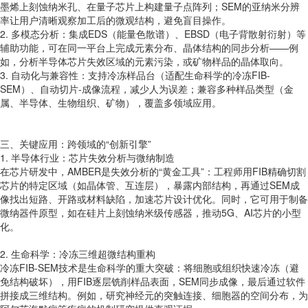
墨烯上刻蚀纳米孔、在量子芯片上构建量子点阵列；SEM的亚纳米分辨
率让用户清晰观察加工后的微观结构，避免盲目操作。
2. 多模态分析：集成EDS（能量色散谱）、EBSD（电子背散射衍射）等
辅助功能，可在同一平台上完成元素分布、晶体结构的同步分析——例
如，分析半导体芯片失效区域的元素污染，或矿物样品的晶体取向。
3. 自动化与兼容性：支持冷冻样品台（适配生命科学的冷冻FIB-
SEM）、自动切片-成像流程，减少人为误差；兼容多种样品类型（金
属、半导体、生物组织、矿物），覆盖多领域应用。
三、关键应用：跨领域的“创新引擎”
1. 半导体行业：芯片失效分析与微纳制造
在芯片研发中，AMBER是失效分析的“黄金工具”：工程师用FIB精确切割
芯片的特定区域（如晶体管、互连层），暴露内部结构，再通过SEM成
像找出短路、开路或材料缺陷，加速芯片设计优化。同时，它可用于制备
微纳器件原型，如在硅片上刻蚀纳米级传感器，推动5G、AI芯片的小型
化。
2. 生命科学：冷冻三维超微结构重构
冷冻FIB-SEM技术是生命科学的重大突破：将细胞或组织快速冷冻（避
免结构破坏），用FIB逐层铣削样品表面，SEM同步成像，最后通过软件
拼接成三维结构。例如，研究神经元的突触连接、细胞器的空间分布，为