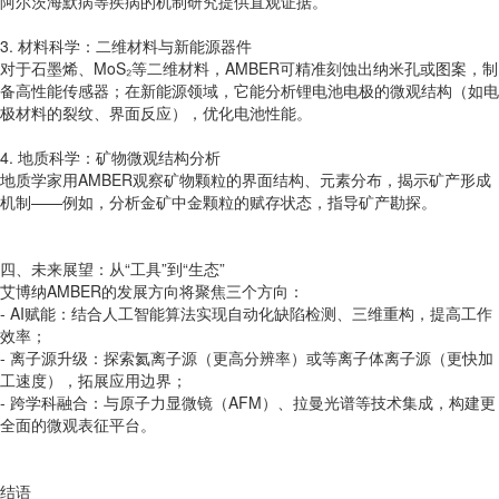
阿尔茨海默病等疾病的机制研究提供直观证据。
3. 材料科学：二维材料与新能源器件
对于石墨烯、MoS₂等二维材料，AMBER可精准刻蚀出纳米孔或图案，制
备高性能传感器；在新能源领域，它能分析锂电池电极的微观结构（如电
极材料的裂纹、界面反应），优化电池性能。
4. 地质科学：矿物微观结构分析
地质学家用AMBER观察矿物颗粒的界面结构、元素分布，揭示矿产形成
机制——例如，分析金矿中金颗粒的赋存状态，指导矿产勘探。
四、未来展望：从“工具”到“生态”
艾博纳AMBER的发展方向将聚焦三个方向：
- AI赋能：结合人工智能算法实现自动化缺陷检测、三维重构，提高工作
效率；
- 离子源升级：探索氦离子源（更高分辨率）或等离子体离子源（更快加
工速度），拓展应用边界；
- 跨学科融合：与原子力显微镜（AFM）、拉曼光谱等技术集成，构建更
全面的微观表征平台。
结语