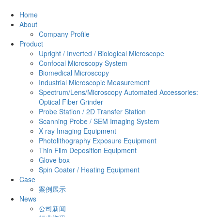
Home
About
Company Profile
Product
Upright / Inverted / Biological Microscope
Confocal Microscopy System
Biomedical Microscopy
Industrial Microscopic Measurement
Spectrum/Lens/Microscopy Automated Accessories:
Optical Fiber Grinder
Probe Station / 2D Transfer Station
Scanning Probe / SEM Imaging System
X-ray Imaging Equipment
Photolithography Exposure Equipment
Thin Film Deposition Equipment
Glove box
Spin Coater / Heating Equipment
Case
案例展示
News
公司新闻