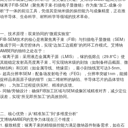
镓离子FIB-SEM（聚焦离子束-扫描电子显微镜）作为集“加工-成像-分
析”于一体的前沿工具，凭借其亚纳米级的操控能力与成像精度，正在推
动半导体、生命科学、材料科学等领域的技术革命。
一、技术原理：双束协同的“微观实验室”
FIB-SEM技术的核心是将聚焦离子束（FIB）与扫描电子显微镜（SEM）
集成于同一真空腔体内，实现“边加工边观察”的闭环工作模式。艾博纳
AMBER的独特之处在于：
- 镓离子源：采用液态金属离子源（LMIS），镓的低熔点（29.8℃）使
其能稳定发射高亮度离子束，可实现纳米级的刻蚀（如制备样品截面、微
纳结构）和沉积（如金属导线、绝缘层），最小刻蚀线宽可达3-5nm。
- 超高分辨率SEM：配备场发射电子枪（FEG），分辨率突破1nm，能捕
捉样品表面原子级的细节（如二维材料的缺陷、半导体芯片的晶体管结
构），为加工过程提供实时、精准的反馈。
- 同轴/旁轴设计：确保FIB加工区域与SEM成像区域精准对齐，减少定位
误差，实现“所见即所加工”的高效协同。
二、核心优势：从“精准加工”到“多维度分析”
艾博纳AMBER的竞争力体现在三个维度：
1. 极致精度：镓离子束的精细操控能力满足微纳器件制备需求，如在石