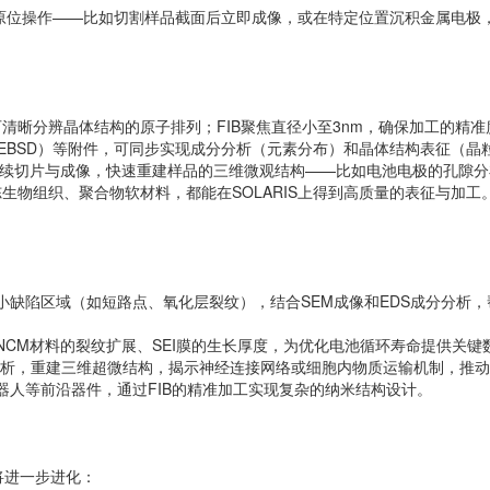
”的原位操作——比如切割样品截面后立即成像，或在特定位置沉积金属电
像可清晰分辨晶体结构的原子排列；FIB聚焦直径小至3nm，确保加工的精
射（EBSD）等附件，可同步实现成分分析（元素分布）和晶体结构表征（
统，能自动完成连续切片与成像，快速重建样品的三维微观结构——比如电池电极的
生物组织、聚合物软材料，都能在SOLARIS上得到高质量的表征与加工
小缺陷区域（如短路点、氧化层裂纹），结合SEM成像和EDS成分分析
NCM材料的裂纹扩展、SEI膜的生长厚度，为优化电池循环寿命提供关
SEM分析，重建三维超微结构，揭示神经连接网络或细胞内物质运输机制，
器人等前沿器件，通过FIB的精准加工实现复杂的纳米结构设计。
备将进一步进化：