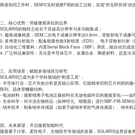
两者协同工作时，SEM可实时观察FIB的加工过程，实现“所见即所得
二、核心优势：突破微观表征的边界
SOLARIS的独特之处在于其超高分辨率与多功能集成：
1. 极致成像精度：SEM二次电子成像分辨率达0.8nm，背散射电子成
2. 多维度分析能力：配备能量色散X射线谱（EDS）、电子背散射衍
3. 自动化三维重构：内置Serial Block Face（SBF）系
4. 广泛样品兼容性：无论是半导体芯片、金属合金、陶瓷材料，还是冷冻
三、应用场景：赋能多领域前沿研究
SOLARIS已成为多个学科领域的“刚需工具”：
- 半导体行业：芯片失效分析是其核心应用。它能精准切割芯片内部的微
阵列、晶体管栅极结构。
- 电池材料：观察锂离子电池正极材料在充放电循环后的微观变化——如
- 生命科学：对冷冻生物样品（如神经元、细胞器）进行SBF-FIB-
- 纳米技术：制备纳米传感器（如基于碳纳米管的气体传感器）、纳米机
四、未来展望：开启微观智能时代
随着量子计算、柔性电子、生物医学等领域的发展，SOLARIS这类设