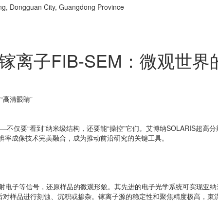
ng, Dongguan City, Guangdong Province
镓离子FIB-SEM：微观世界
“高清眼睛”
仅要“看到”纳米级结构，还要能“操控”它们。艾博纳SOLARIS超高分
分辨率成像技术完美融合，成为推动前沿研究的关键工具。
背散射电子等信号，还原样品的微观形貌。其先进的电子光学系统可实现亚
聚焦后对样品进行刻蚀、沉积或掺杂。镓离子源的稳定性和聚焦精度极高，束