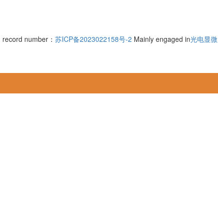
record number：
苏ICP备2023022158号-2
Mainly engaged in
光电显微