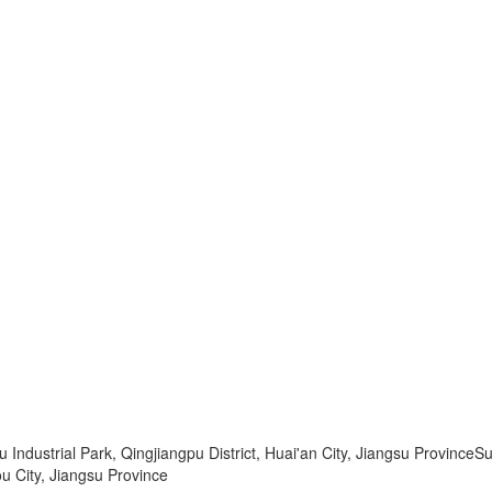
dustrial Park, Qingjiangpu District, Huai'an City, Jiangsu ProvinceSu
u City, Jiangsu Province