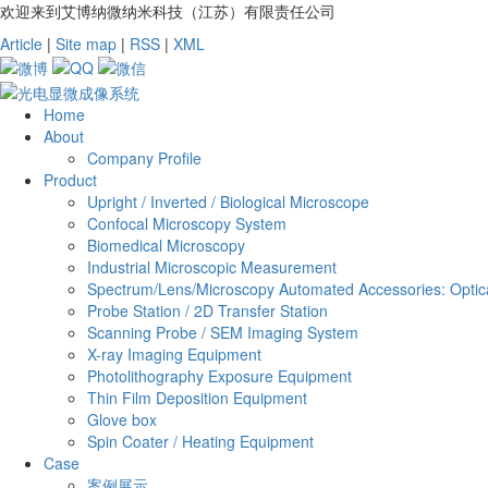
欢迎来到艾博纳微纳米科技（江苏）有限责任公司
Article
|
Site map
|
RSS
|
XML
Home
About
Company Profile
Product
Upright / Inverted / Biological Microscope
Confocal Microscopy System
Biomedical Microscopy
Industrial Microscopic Measurement
Spectrum/Lens/Microscopy Automated Accessories: Optica
Probe Station / 2D Transfer Station
Scanning Probe / SEM Imaging System
X-ray Imaging Equipment
Photolithography Exposure Equipment
Thin Film Deposition Equipment
Glove box
Spin Coater / Heating Equipment
Case
案例展示