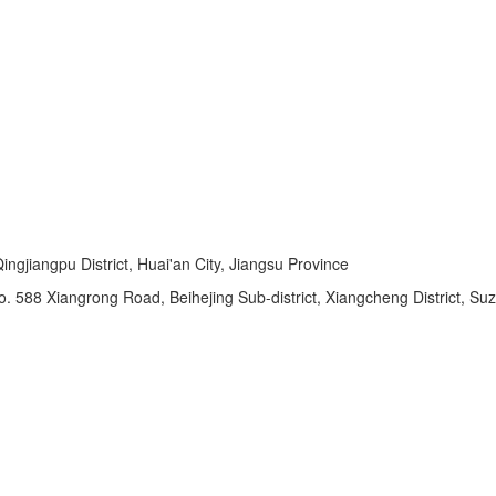
ngjiangpu District, Huai'an City, Jiangsu Province
o. 588 Xiangrong Road, Beihejing Sub-district, Xiangcheng District, Su