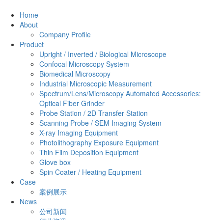
Home
About
Company Profile
Product
Upright / Inverted / Biological Microscope
Confocal Microscopy System
Biomedical Microscopy
Industrial Microscopic Measurement
Spectrum/Lens/Microscopy Automated Accessories:
Optical Fiber Grinder
Probe Station / 2D Transfer Station
Scanning Probe / SEM Imaging System
X-ray Imaging Equipment
Photolithography Exposure Equipment
Thin Film Deposition Equipment
Glove box
Spin Coater / Heating Equipment
Case
案例展示
News
公司新闻