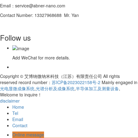
Email：service@abner-nano.com
Contact Number: 13327968688 Mr. Yan
Follow us
Add WeChat for more details.
Copyright © 艾博纳微纳米科技（江苏）有限责任公司 All rights
reserved record number：
苏ICP备2023022158号-2
Mainly engaged in
光电显微成像系统
,
光谱分析及成像系统
,
半导体加工及测量设备
,
Welcome to inquire！
disclaimer
Home
Tel
Email
Contact
Online message