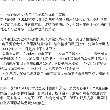
一、核心技术：钨灯丝电子源的优化与突破
艾博纳钨灯丝SEM的核心在于对热电子发射技术的深度优化。钨灯丝作
为传统电子源，具有成本低、维护简单的优势，但如何在保证分辨率的同
时延长灯丝寿命，是技术攻关的关键。
艾博纳通过灯丝材料改性与电子束聚焦系统升级，实现了性能突破：
- 电子源稳定性：采用高纯度钨丝，结合精准的温度控制，灯丝寿命可达
1000小时以上，远超行业平均水平；
- 分辨率表现：在30kV加速电压下，二次电子分辨率≤3.0nm，背散射电
子分辨率≤5.0nm，足以满足材料科学、生物学等领域的常规表征需求；
- 加速电压范围：覆盖0.5kV-30kV，支持低电压模式（≤5kV）观察绝缘
样品（如高分子、生物材料），无需复杂的喷金处理；
- 光学系统：配备电磁透镜与消像散装置，确保电子束聚焦精准，图像清
晰无畸变。
此外，艾博纳SEM的样品室设计也颇具亮点：最大可容纳150mm直径的
样品，支持多种样品台（如倾斜台、旋转台），满足不同观察角度的需
求；同时集成二次电子（SE）和背散射电子（BSE）双探测器，可同时
获取表面形貌与元素分布信息。