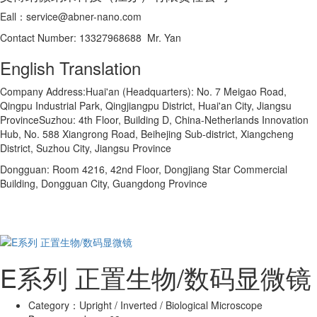
Eall：service@abner-nano.com
Contact Number: 13327968688 Mr. Yan
English Translation
Company Address:Huai'an (Headquarters): No. 7 Meigao Road,
Qingpu Industrial Park, Qingjiangpu District, Huai'an City, Jiangsu
ProvinceSuzhou: 4th Floor, Building D, China-Netherlands Innovation
Hub, No. 588 Xiangrong Road, Beihejing Sub-district, Xiangcheng
District, Suzhou City, Jiangsu Province
Dongguan: Room 4216, 42nd Floor, Dongjiang Star Commercial
Building, Dongguan City, Guangdong Province
E系列 正置生物/数码显微镜
Category：
Upright / Inverted / Biological Microscope