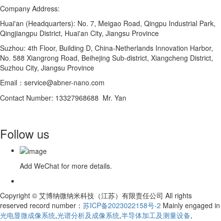
Company Address:
Huai'an (Headquarters): No. 7, Meigao Road, Qingpu Industrial Park,
Qingjiangpu District, Huai'an City, Jiangsu Province
Suzhou: 4th Floor, Building D, China-Netherlands Innovation Harbor,
No. 588 Xiangrong Road, Beihejing Sub-district, Xiangcheng District,
Suzhou City, Jiangsu Province
Email：service@abner-nano.com
Contact Number: 13327968688 Mr. Yan
Follow us
Add WeChat for more details.
Copyright © 艾博纳微纳米科技（江苏）有限责任公司 All rights
reserved record number：
苏ICP备2023022158号-2
Mainly engaged in
光电显微成像系统
,
光谱分析及成像系统
,
半导体加工及测量设备
,