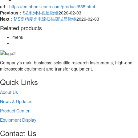
url：
https://en.abner-nano.com/product/855.html
Previous：
SZ系列体视显微镜
2026-02-03
Next：
MS高精度光电流扫描测试显微镜
2026-02-03
Related products
menu
Company's main business: scientific research instruments, high-end
microscopic equipment and transfer equipment.
Quick Links
About Us
News & Updates
Product Center
Equipment Display
Contact Us