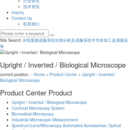
行业资讯
技术资讯
Inquiry
Contact Us
联系我们
Site Search
光电显微成像系统
光谱分析及成像系统
半导体加工及测量设
备
Upright / Inverted / Biological Microscope
current position：
Home
>
Product Center
>
Upright / Inverted /
Biological Microscope
Product Center
Product
Upright / Inverted / Biological Microscope
Confocal Microscopy System
Biomedical Microscopy
Industrial Microscopic Measurement
Spectrum/Lens/Microscopy Automated Accessories: Optical