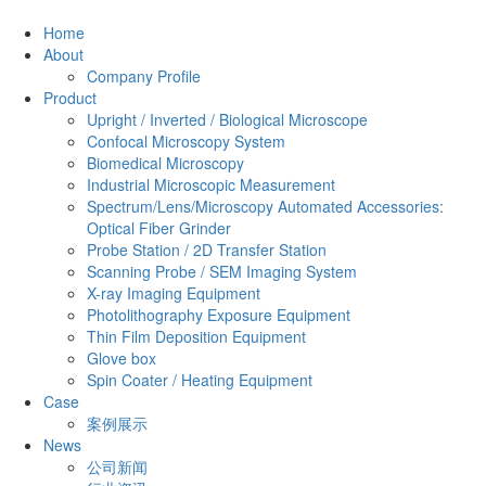
Home
About
Company Profile
Product
Upright / Inverted / Biological Microscope
Confocal Microscopy System
Biomedical Microscopy
Industrial Microscopic Measurement
Spectrum/Lens/Microscopy Automated Accessories:
Optical Fiber Grinder
Probe Station / 2D Transfer Station
Scanning Probe / SEM Imaging System
X-ray Imaging Equipment
Photolithography Exposure Equipment
Thin Film Deposition Equipment
Glove box
Spin Coater / Heating Equipment
Case
案例展示
News
公司新闻