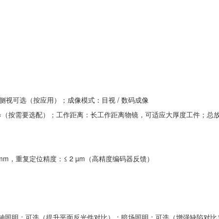
侧视可选（按应用）；成像模式：目视 / 数码成像
 / 50× / 100×（按需要选配）；工作距离：长工作距离物镜，可适应大厚度工件
 / 300 mm，重复定位精度：≤ 2 µm（高精度编码器反馈）
D；同轴照明：可选（提升平面反光件对比）；暗场照明：可选（增强缺陷对