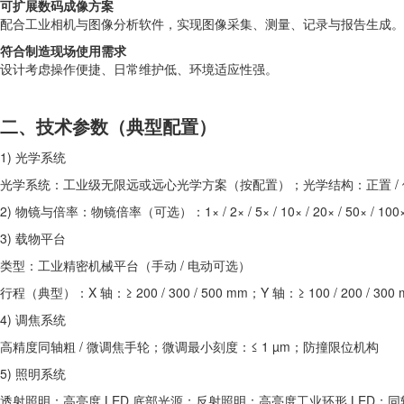
可扩展数码成像方案
配合工业相机与图像分析软件，实现图像采集、测量、记录与报告生成。
符合制造现场使用需求
设计考虑操作便捷、日常维护低、环境适应性强。
二、技术参数（典型配置）
1) 光学系统
光学系统：工业级无限远或远心光学方案（按配置）；光学结构：正置 / 
2) 物镜与倍率：物镜倍率（可选）：1× / 2× / 5× / 10× / 20×
3) 载物平台
类型：工业精密机械平台（手动 / 电动可选）
行程（典型）：X 轴：≥ 200 / 300 / 500 mm；Y 轴：≥ 100 / 200
4) 调焦系统
高精度同轴粗 / 微调焦手轮；微调最小刻度：≤ 1 µm；防撞限位机构
5) 照明系统
透射照明：高亮度 LED 底部光源；反射照明：高亮度工业环形 LE