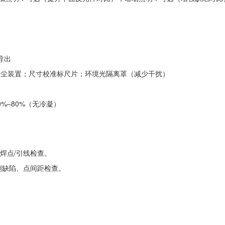
导出
吹除尘装置；尺寸校准标尺片；环境光隔离罩（减少干扰）
20%–80%（无冷凝）
焊点/引线检查。
刷缺陷、点间距检查。