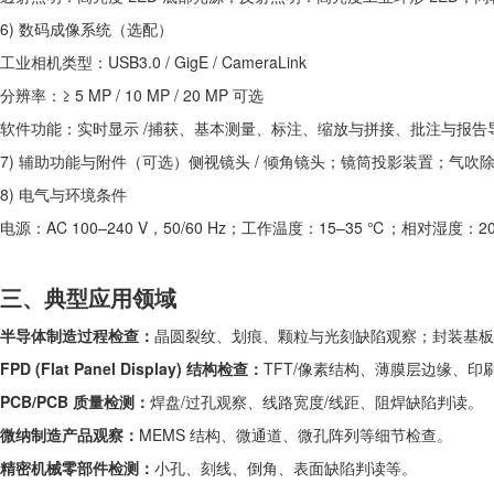
6) 数码成像系统（选配）
工业相机类型：USB3.0 / GigE / CameraLink
分辨率：≥ 5 MP / 10 MP / 20 MP 可选
软件功能：实时显示 /捕获、基本测量、标注、缩放与拼接、批注与报告
7) 辅助功能与附件（可选）侧视镜头 / 倾角镜头；镜筒投影装置；气
8) 电气与环境条件
电源：AC 100–240 V，50/60 Hz；工作温度：15–35 ℃；相对湿度：
三、典型应用领域
半导体制造过程检查：
晶圆裂纹、划痕、颗粒与光刻缺陷观察；封装基板
FPD (Flat Panel Display) 结构检查：
TFT/像素结构、薄膜层边缘、印
PCB/PCB 质量检测：
焊盘/过孔观察、线路宽度/线距、阻焊缺陷判读。
微纳制造产品观察：
MEMS 结构、微通道、微孔阵列等细节检查。
精密机械零部件检测：
小孔、刻线、倒角、表面缺陷判读等。