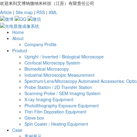
欢迎来到艾博纳微纳米科技（江苏）有限责任公司
Article
|
Site map
|
RSS
|
XML
Home
About
Company Profile
Product
Upright / Inverted / Biological Microscope
Confocal Microscopy System
Biomedical Microscopy
Industrial Microscopic Measurement
Spectrum/Lens/Microscopy Automated Accessories: Optica
Probe Station / 2D Transfer Station
Scanning Probe / SEM Imaging System
X-ray Imaging Equipment
Photolithography Exposure Equipment
Thin Film Deposition Equipment
Glove box
Spin Coater / Heating Equipment
Case
案例展示