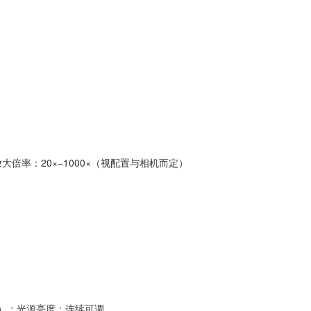
；总放大倍率：20×–1000×（视配置与相机而定）
比）；光源亮度：连续可调