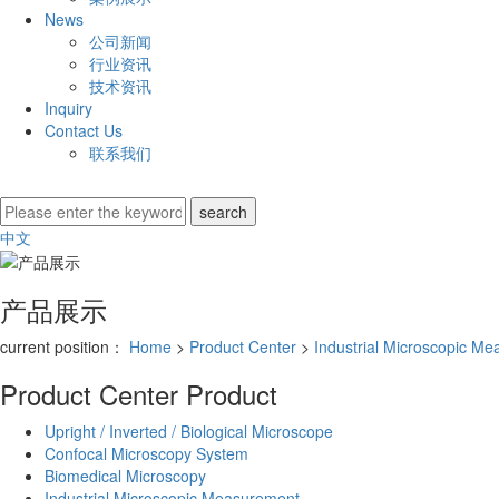
News
公司新闻
行业资讯
技术资讯
Inquiry
Contact Us
联系我们
中文
产品展示
current position：
Home
>
Product Center
>
Industrial Microscopic M
Product Center
Product
Upright / Inverted / Biological Microscope
Confocal Microscopy System
Biomedical Microscopy
Industrial Microscopic Measurement