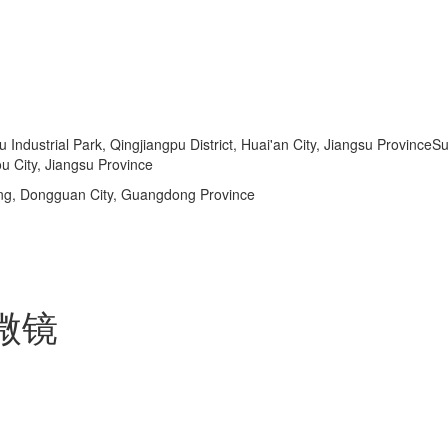
dustrial Park, Qingjiangpu District, Huai'an City, Jiangsu ProvinceSu
u City, Jiangsu Province
ng, Dongguan City, Guangdong Province
微镜