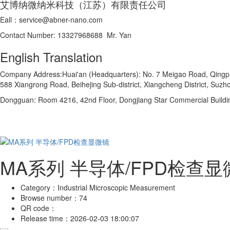
艾博纳微纳米科技（江苏）有限责任公司
Eall：service@abner-nano.com
Contact Number: 13327968688 Mr. Yan
English Translation
Company Address:Huai'an (Headquarters): No. 7 Meigao Road, Qingpu In
588 Xiangrong Road, Beihejing Sub-district, Xiangcheng District, Suzho
Dongguan: Room 4216, 42nd Floor, Dongjiang Star Commercial Buildi
MA系列 半导体/FPD检查显
Category：
Industrial Microscopic Measurement
Browse number：
74
QR code：
Release time：
2026-02-03 18:00:07