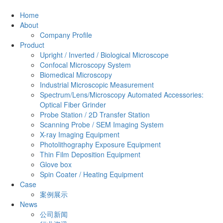
Home
About
Company Profile
Product
Upright / Inverted / Biological Microscope
Confocal Microscopy System
Biomedical Microscopy
Industrial Microscopic Measurement
Spectrum/Lens/Microscopy Automated Accessories:
Optical Fiber Grinder
Probe Station / 2D Transfer Station
Scanning Probe / SEM Imaging System
X-ray Imaging Equipment
Photolithography Exposure Equipment
Thin Film Deposition Equipment
Glove box
Spin Coater / Heating Equipment
Case
案例展示
News
公司新闻