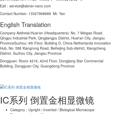
Eall：service@abner-nano.com
Contact Number: 13327968688 Mr. Yan
English Translation
Company Address:Huai'an (Headquarters): No. 7 Meigao Road,
Qingpu Industrial Park, Qingjiangpu District, Huai'an City, Jiangsu
ProvinceSuzhou: 4th Floor, Building D, China-Netherlands Innovation
Hub, No. 588 Xiangrong Road, Beihejing Sub-district, Xiangcheng
District, Suzhou City, Jiangsu Province
Dongguan: Room 4216, 42nd Floor, Dongjiang Star Commercial
Building, Dongguan City, Guangdong Province
IC系列 倒置金相显微镜
Category：
Upright / Inverted / Biological Microscope