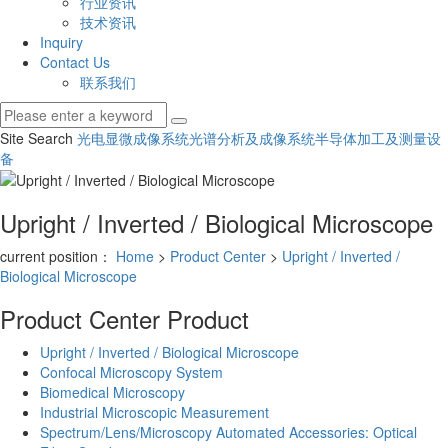
行业资讯
技术资讯
Inquiry
Contact Us
联系我们
Site Search
光电显微成像系统
光谱分析及成像系统
半导体加工及测量设
备
Upright / Inverted / Biological Microscope
current position：
Home
>
Product Center
>
Upright / Inverted /
Biological Microscope
Product Center
Product
Upright / Inverted / Biological Microscope
Confocal Microscopy System
Biomedical Microscopy
Industrial Microscopic Measurement
Spectrum/Lens/Microscopy Automated Accessories: Optical