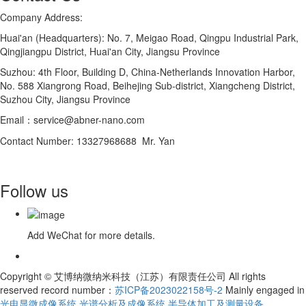
Company Address:
Huai'an (Headquarters): No. 7, Meigao Road, Qingpu Industrial Park,
Qingjiangpu District, Huai'an City, Jiangsu Province
Suzhou: 4th Floor, Building D, China-Netherlands Innovation Harbor,
No. 588 Xiangrong Road, Beihejing Sub-district, Xiangcheng District,
Suzhou City, Jiangsu Province
Email：service@abner-nano.com
Contact Number: 13327968688 Mr. Yan
Follow us
Add WeChat for more details.
Copyright © 艾博纳微纳米科技（江苏）有限责任公司 All rights
reserved record number：
苏ICP备2023022158号-2
Mainly engaged in
光电显微成像系统
,
光谱分析及成像系统
,
半导体加工及测量设备
,