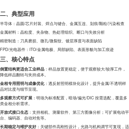
二、典型应用
半导体：晶圆/芯片封装、焊点与键合、金属互连、划痕/颗粒/污染检查
金属材料：晶粒度、夹杂物、热处理组织、断口与失效分析
精密制造：刀具磨损、微孔/微裂纹、镀层厚度与表面缺陷
FPD/光电器件：ITO/金属电极、局部缺陷、表面形貌与加工痕迹
三、核心特点
倒置结构更适合工业样品
：样品放置更稳定，便于观察较大/较厚工件，
降低样品翻转与夹持成本。
金相专用照明与成像优化
：透反射照明模块化设计，提升金属/不透明样
品对比度与细节呈现。
多观察方式可扩展
：明场为标准配置，暗场/偏光/DIC 按需选配，覆盖多
类金相分析需求。
开放式接口生态
：支持相机、测量软件、第三方图像分析；可扩展电动平
台、编码器、自动对焦等。
长期稳定与维护友好
：关键部件高刚性设计，光路与机构调节可复现，适