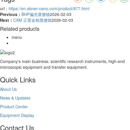
url：
https://en.abner-nano.com/product/877.html
Previous：
BHP偏光显微镜
2026-02-03
Next：
CXM 正置金相显微镜
2026-02-03
Related products
menu
Company's main business: scientific research instruments, high-end
microscopic equipment and transfer equipment.
Quick Links
About Us
News & Updates
Product Center
Equipment Display
Contact Us