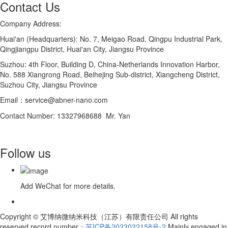
Contact Us
Company Address:
Huai'an (Headquarters): No. 7, Meigao Road, Qingpu Industrial Park,
Qingjiangpu District, Huai'an City, Jiangsu Province
Suzhou: 4th Floor, Building D, China-Netherlands Innovation Harbor,
No. 588 Xiangrong Road, Beihejing Sub-district, Xiangcheng District,
Suzhou City, Jiangsu Province
Email：service@abner-nano.com
Contact Number: 13327968688 Mr. Yan
Follow us
Add WeChat for more details.
Copyright © 艾博纳微纳米科技（江苏）有限责任公司 All rights
reserved record number：
苏ICP备2023022158号-2
Mainly engaged in