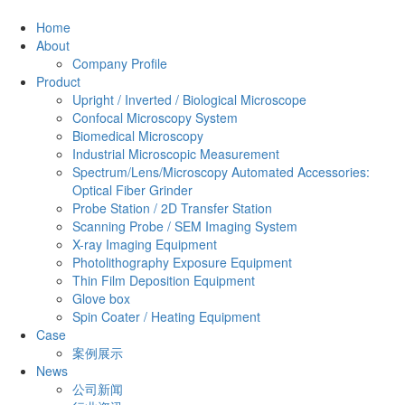
Home
About
Company Profile
Product
Upright / Inverted / Biological Microscope
Confocal Microscopy System
Biomedical Microscopy
Industrial Microscopic Measurement
Spectrum/Lens/Microscopy Automated Accessories:
Optical Fiber Grinder
Probe Station / 2D Transfer Station
Scanning Probe / SEM Imaging System
X-ray Imaging Equipment
Photolithography Exposure Equipment
Thin Film Deposition Equipment
Glove box
Spin Coater / Heating Equipment
Case
案例展示
News
公司新闻