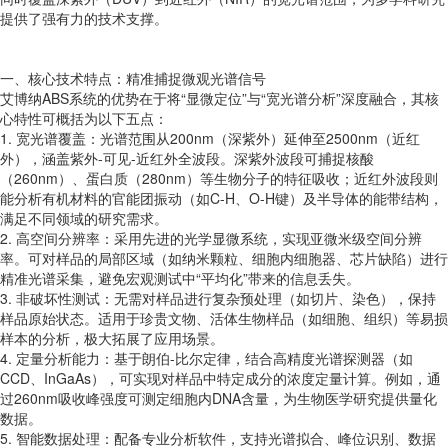
提供了强有力的技术支撑。
一、核心技术特点：精准捕捉微观光谱信号
艾博纳ABS系统的优势在于将“显微定位”与“宽光谱分析”深度融合，其核
心特性可概括为以下五点：
1. 宽光谱覆盖：光谱范围从200nm（深紫外）延伸至2500nm（近红
外），涵盖紫外-可见-近红外全波段。深紫外波段可捕捉核酸
（260nm）、蛋白质（280nm）等生物分子的特征吸收；近红外波段则
能分析有机材料的官能团振动（如C-H、O-H键）及半导体的能带结构，
满足不同领域的研究需求。
2. 高空间分辨率：采用先进的光学显微系统，实现亚微米级空间分辨
率。可对样品的局部区域（如纳米颗粒、细胞内细胞器、芯片缺陷）进行
精准光谱采集，避免宏观测试中“平均化”带来的信息丢失。
3. 非破坏性测试：无需对样品进行复杂预处理（如切片、染色），保持
样品原始状态。适用于珍贵文物、活体生物样品（如细胞、组织）等易损
样本的分析，极大拓展了应用场景。
4. 定量分析能力：基于朗伯-比尔定律，结合高精度光谱探测器（如
CCD、InGaAs），可实现对样品中特定成分的浓度定量计算。例如，通
过260nm吸收峰强度可测定细胞内DNA含量，为生物医学研究提供量化
数据。
5. 智能数据处理：配备专业分析软件，支持光谱拟合、峰位识别、数据