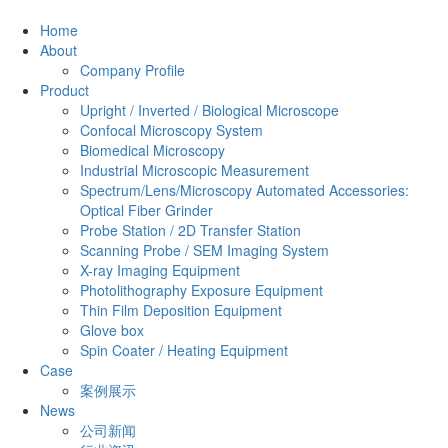
Home
About
Company Profile
Product
Upright / Inverted / Biological Microscope
Confocal Microscopy System
Biomedical Microscopy
Industrial Microscopic Measurement
Spectrum/Lens/Microscopy Automated Accessories:
Optical Fiber Grinder
Probe Station / 2D Transfer Station
Scanning Probe / SEM Imaging System
X-ray Imaging Equipment
Photolithography Exposure Equipment
Thin Film Deposition Equipment
Glove box
Spin Coater / Heating Equipment
Case
案例展示
News
公司新闻