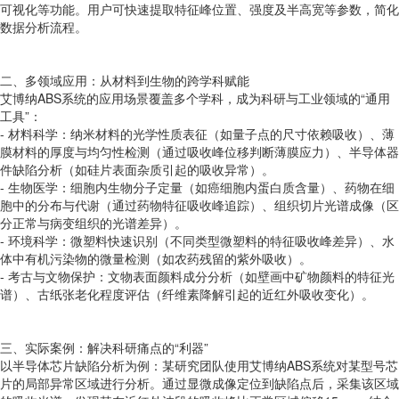
可视化等功能。用户可快速提取特征峰位置、强度及半高宽等参数，简化
数据分析流程。
二、多领域应用：从材料到生物的跨学科赋能
艾博纳ABS系统的应用场景覆盖多个学科，成为科研与工业领域的“通用
工具”：
- 材料科学：纳米材料的光学性质表征（如量子点的尺寸依赖吸收）、薄
膜材料的厚度与均匀性检测（通过吸收峰位移判断薄膜应力）、半导体器
件缺陷分析（如硅片表面杂质引起的吸收异常）。
- 生物医学：细胞内生物分子定量（如癌细胞内蛋白质含量）、药物在细
胞中的分布与代谢（通过药物特征吸收峰追踪）、组织切片光谱成像（区
分正常与病变组织的光谱差异）。
- 环境科学：微塑料快速识别（不同类型微塑料的特征吸收峰差异）、水
体中有机污染物的微量检测（如农药残留的紫外吸收）。
- 考古与文物保护：文物表面颜料成分分析（如壁画中矿物颜料的特征光
谱）、古纸张老化程度评估（纤维素降解引起的近红外吸收变化）。
三、实际案例：解决科研痛点的“利器”
以半导体芯片缺陷分析为例：某研究团队使用艾博纳ABS系统对某型号芯
片的局部异常区域进行分析。通过显微成像定位到缺陷点后，采集该区域