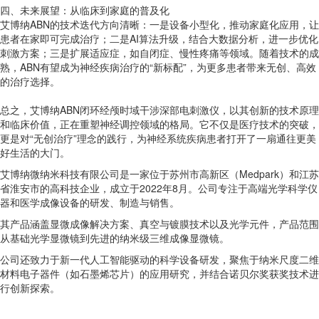
四、未来展望：从临床到家庭的普及化
艾博纳ABN的技术迭代方向清晰：一是设备小型化，推动家庭化应用，让
患者在家即可完成治疗；二是AI算法升级，结合大数据分析，进一步优化
刺激方案；三是扩展适应症，如自闭症、慢性疼痛等领域。随着技术的成
熟，ABN有望成为神经疾病治疗的“新标配”，为更多患者带来无创、高效
的治疗选择。
总之，艾博纳ABN闭环经颅时域干涉深部电刺激仪，以其创新的技术原理
和临床价值，正在重塑神经调控领域的格局。它不仅是医疗技术的突破，
更是对“无创治疗”理念的践行，为神经系统疾病患者打开了一扇通往更美
好生活的大门。
艾博纳微纳米科技有限公司是一家位于苏州市高新区（Medpark）和江苏
省淮安市的高科技企业，成立于2022年8月。公司专注于高端光学科学仪
器和医学成像设备的研发、制造与销售。
其产品涵盖显微成像解决方案、真空与镀膜技术以及光学元件，产品范围
从基础光学显微镜到先进的纳米级三维成像显微镜。
公司还致力于新一代人工智能驱动的科学设备研发，聚焦于纳米尺度二维
材料电子器件（如石墨烯芯片）的应用研究，并结合诺贝尔奖获奖技术进
行创新探索。