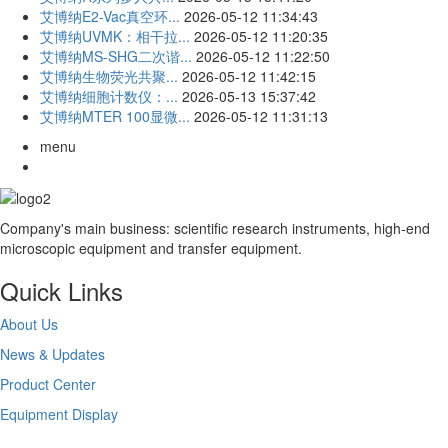
艾博纳E2-Vac真空环...
2026-05-12 11:34:43
艾博纳UVMK：相干拉...
2026-05-12 11:20:35
艾博纳MS-SHG二次谐...
2026-05-12 11:22:50
艾博纳生物荧光共聚...
2026-05-12 11:42:15
艾博纳细胞计数仪：...
2026-05-13 15:37:42
艾博纳MTER 100显微...
2026-05-12 11:31:13
menu
Company's main business: scientific research instruments, high-end
microscopic equipment and transfer equipment.
Quick Links
About Us
News & Updates
Product Center
Equipment Display