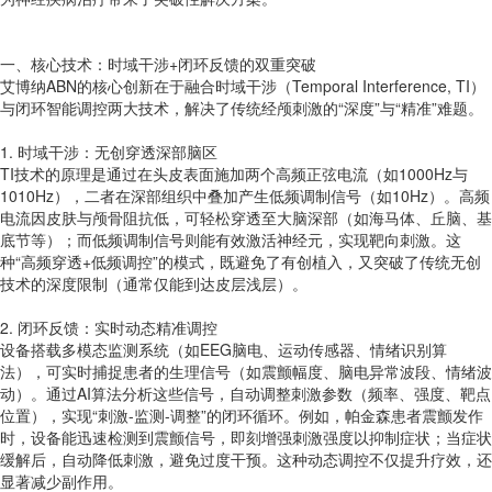
一、核心技术：时域干涉+闭环反馈的双重突破
艾博纳ABN的核心创新在于融合时域干涉（Temporal Interference, TI）
与闭环智能调控两大技术，解决了传统经颅刺激的“深度”与“精准”难题。
1. 时域干涉：无创穿透深部脑区
TI技术的原理是通过在头皮表面施加两个高频正弦电流（如1000Hz与
1010Hz），二者在深部组织中叠加产生低频调制信号（如10Hz）。高频
电流因皮肤与颅骨阻抗低，可轻松穿透至大脑深部（如海马体、丘脑、基
底节等）；而低频调制信号则能有效激活神经元，实现靶向刺激。这
种“高频穿透+低频调控”的模式，既避免了有创植入，又突破了传统无创
技术的深度限制（通常仅能到达皮层浅层）。
2. 闭环反馈：实时动态精准调控
设备搭载多模态监测系统（如EEG脑电、运动传感器、情绪识别算
法），可实时捕捉患者的生理信号（如震颤幅度、脑电异常波段、情绪波
动）。通过AI算法分析这些信号，自动调整刺激参数（频率、强度、靶点
位置），实现“刺激-监测-调整”的闭环循环。例如，帕金森患者震颤发作
时，设备能迅速检测到震颤信号，即刻增强刺激强度以抑制症状；当症状
缓解后，自动降低刺激，避免过度干预。这种动态调控不仅提升疗效，还
显著减少副作用。