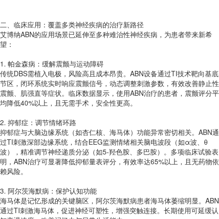
二、临床应用：覆盖多类神经疾病的治疗新路径
艾博纳ABN的应用场景已延伸至多种难治性神经疾病，为患者带来新希
望：
1. 帕金森病：缓解震颤与运动障碍
传统DBS需植入电极，风险高且成本昂贵。ABN设备通过TI技术靶向基底
节区，闭环系统实时响应震颤信号，动态调整刺激参数，有效改善静止性
震颤、肌强直等症状。临床数据显示，使用ABN治疗的患者，震颤评分平
均降低40%以上，且无需手术，安全性更高。
2. 抑郁症：调节情绪环路
抑郁症与大脑边缘系统（如杏仁核、海马体）功能异常密切相关。ABN通
过TI刺激深部边缘系统，结合EEG监测情绪相关脑电波段（如α波、θ
波），精准调节神经递质分泌（如5-羟色胺、多巴胺）。多项临床试验表
明，ABN治疗可显著降低抑郁量表评分，有效率达65%以上，且无药物依
赖风险。
3. 阿尔茨海默病：保护认知功能
海马体是记忆形成的关键脑区，阿尔茨海默病患者海马体萎缩明显。ABN
通过TI刺激海马体，促进神经可塑性，增强突触连接。长期使用可延缓认