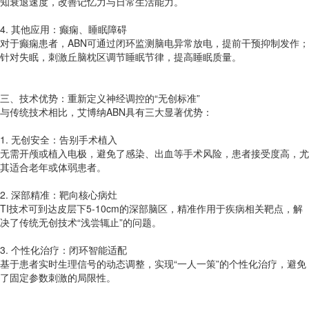
知衰退速度，改善记忆力与日常生活能力。
4. 其他应用：癫痫、睡眠障碍
对于癫痫患者，ABN可通过闭环监测脑电异常放电，提前干预抑制发作；
针对失眠，刺激丘脑枕区调节睡眠节律，提高睡眠质量。
三、技术优势：重新定义神经调控的“无创标准”
与传统技术相比，艾博纳ABN具有三大显著优势：
1. 无创安全：告别手术植入
无需开颅或植入电极，避免了感染、出血等手术风险，患者接受度高，尤
其适合老年或体弱患者。
2. 深部精准：靶向核心病灶
TI技术可到达皮层下5-10cm的深部脑区，精准作用于疾病相关靶点，解
决了传统无创技术“浅尝辄止”的问题。
3. 个性化治疗：闭环智能适配
基于患者实时生理信号的动态调整，实现“一人一策”的个性化治疗，避免
了固定参数刺激的局限性。