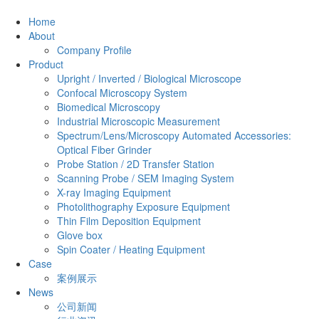
Home
About
Company Profile
Product
Upright / Inverted / Biological Microscope
Confocal Microscopy System
Biomedical Microscopy
Industrial Microscopic Measurement
Spectrum/Lens/Microscopy Automated Accessories:
Optical Fiber Grinder
Probe Station / 2D Transfer Station
Scanning Probe / SEM Imaging System
X-ray Imaging Equipment
Photolithography Exposure Equipment
Thin Film Deposition Equipment
Glove box
Spin Coater / Heating Equipment
Case
案例展示
News
公司新闻