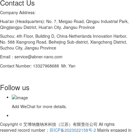
Contact Us
Company Address:
Huai'an (Headquarters): No. 7, Meigao Road, Qingpu Industrial Park,
Qingjiangpu District, Huai'an City, Jiangsu Province
Suzhou: 4th Floor, Building D, China-Netherlands Innovation Harbor,
No. 588 Xiangrong Road, Beihejing Sub-district, Xiangcheng District,
Suzhou City, Jiangsu Province
Email：service@abner-nano.com
Contact Number: 13327968688 Mr. Yan
Follow us
Add WeChat for more details.
Copyright © 艾博纳微纳米科技（江苏）有限责任公司 All rights
reserved record number：
苏ICP备2023022158号-2
Mainly engaged in