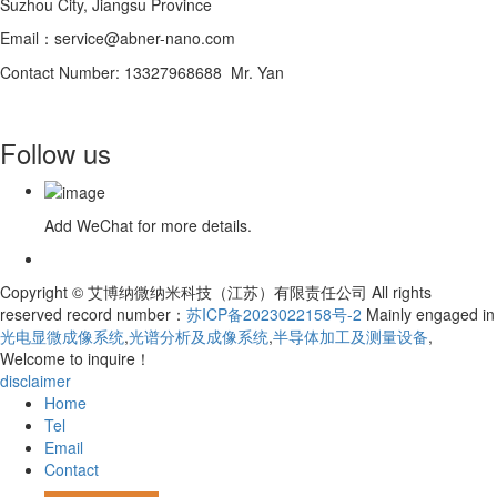
Suzhou City, Jiangsu Province
Email：service@abner-nano.com
Contact Number: 13327968688 Mr. Yan
Follow us
Add WeChat for more details.
Copyright © 艾博纳微纳米科技（江苏）有限责任公司 All rights
reserved record number：
苏ICP备2023022158号-2
Mainly engaged in
光电显微成像系统
,
光谱分析及成像系统
,
半导体加工及测量设备
,
Welcome to inquire！
disclaimer
Home
Tel
Email
Contact