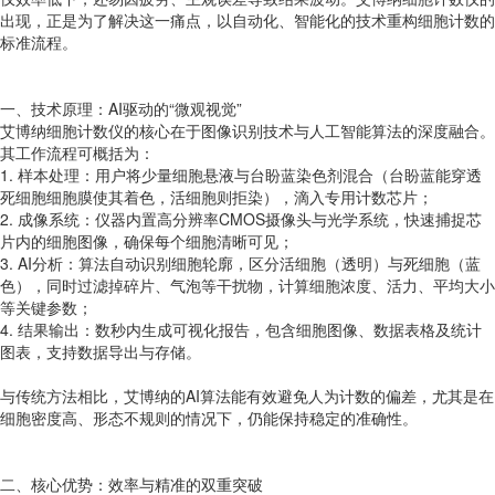
出现，正是为了解决这一痛点，以自动化、智能化的技术重构细胞计数的
标准流程。
一、技术原理：AI驱动的“微观视觉”
艾博纳细胞计数仪的核心在于图像识别技术与人工智能算法的深度融合。
其工作流程可概括为：
1. 样本处理：用户将少量细胞悬液与台盼蓝染色剂混合（台盼蓝能穿透
死细胞细胞膜使其着色，活细胞则拒染），滴入专用计数芯片；
2. 成像系统：仪器内置高分辨率CMOS摄像头与光学系统，快速捕捉芯
片内的细胞图像，确保每个细胞清晰可见；
3. AI分析：算法自动识别细胞轮廓，区分活细胞（透明）与死细胞（蓝
色），同时过滤掉碎片、气泡等干扰物，计算细胞浓度、活力、平均大小
等关键参数；
4. 结果输出：数秒内生成可视化报告，包含细胞图像、数据表格及统计
图表，支持数据导出与存储。
与传统方法相比，艾博纳的AI算法能有效避免人为计数的偏差，尤其是在
细胞密度高、形态不规则的情况下，仍能保持稳定的准确性。
二、核心优势：效率与精准的双重突破