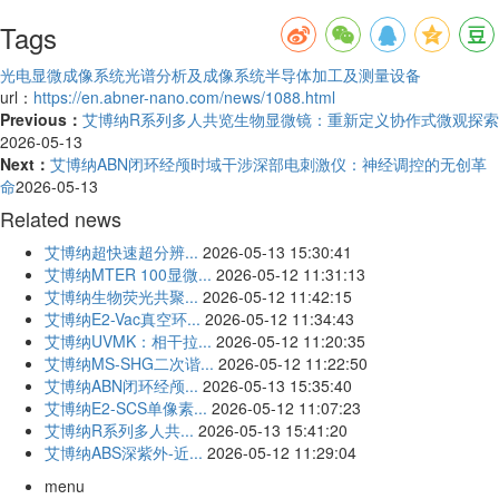
Tags
光电显微成像系统
光谱分析及成像系统
半导体加工及测量设备
url：
https://en.abner-nano.com/news/1088.html
Previous：
艾博纳R系列多人共览生物显微镜：重新定义协作式微观探索
2026-05-13
Next：
艾博纳ABN闭环经颅时域干涉深部电刺激仪：神经调控的无创革
命
2026-05-13
Related news
艾博纳超快速超分辨...
2026-05-13 15:30:41
艾博纳MTER 100显微...
2026-05-12 11:31:13
艾博纳生物荧光共聚...
2026-05-12 11:42:15
艾博纳E2-Vac真空环...
2026-05-12 11:34:43
艾博纳UVMK：相干拉...
2026-05-12 11:20:35
艾博纳MS-SHG二次谐...
2026-05-12 11:22:50
艾博纳ABN闭环经颅...
2026-05-13 15:35:40
艾博纳E2-SCS单像素...
2026-05-12 11:07:23
艾博纳R系列多人共...
2026-05-13 15:41:20
艾博纳ABS深紫外-近...
2026-05-12 11:29:04
menu