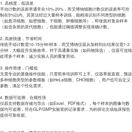
1. 高精度，低误差
手动计数的误差率通常在10%-20%，而艾博纳细胞计数仪的误差率可控
制在5%以内。其算法经过大量样本训练，能精准识别不同类型的细胞
（如悬浮细胞、贴壁细胞、干细胞、肿瘤细胞等），即使面对复杂样本
（如含杂质的原代细胞），也能通过阈值调整实现准确计数。
2. 高效快捷，节省时间
传统手动计数需10-15分钟/样本，而艾博纳仪器从加样到出结果仅需1-2
分钟，大幅提升实验效率。对于高通量实验（如药物筛选），仪器可连续
处理多个样本，减少实验人员的重复劳动。
3. 操作简便，门槛低
无需专业的显微操作技能，只需简单培训即可上手。仪器界面直观，预设
多种细胞类型的参数模板（如HeLa细胞、CHO细胞），用户也可自定义
参数，满足个性化需求。
4. 数据可追溯，合规性强
仪器支持数据存储与导出（如Excel、PDF格式），每个样本的图像与数
据均可追溯，符合GLP/GMP实验室的记录要求，为科研论文或临床报告
提供可靠依据。