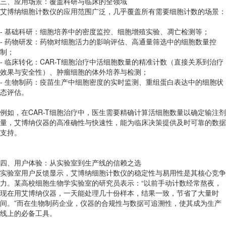
三、应用场景：覆盖科研与临床的全领域
艾博纳细胞计数仪的应用范围广泛，几乎覆盖所有需要细胞计数的场景：
- 基础科研：细胞培养中的密度监控、细胞增殖实验、凋亡检测等；
- 药物研发：药物对细胞活力的影响评估、高通量筛选中的细胞数量控
制；
- 临床转化：CAR-T细胞治疗中活细胞数量的精准计数（直接关系到治疗
效果与安全性）、肿瘤细胞的体外培养与检测；
- 生物制药：疫苗生产中细胞密度的实时监测、重组蛋白表达中的细胞状
态评估。
例如，在CAR-T细胞治疗中，医生需要精确计算活细胞数量以确定输注剂
量，艾博纳仪器的高准确性与快速性，能为临床决策提供及时可靠的数据
支持。
四、用户体验：从实验室到生产线的信赖之选
实验室用户反馈显示，艾博纳细胞计数仪的稳定性与易用性是其核心竞争
力。某高校细胞生物学实验室的研究员表示：“以前手动计数经常熬夜，
现在用艾博纳仪器，一天能处理几十份样本，结果一致，节省了大量时
间。”而在生物制药企业，仪器的合规性与数据可追溯性，使其成为生产
线上的必备工具。