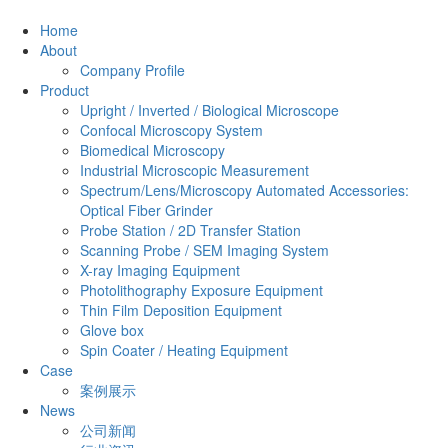
Home
About
Company Profile
Product
Upright / Inverted / Biological Microscope
Confocal Microscopy System
Biomedical Microscopy
Industrial Microscopic Measurement
Spectrum/Lens/Microscopy Automated Accessories:
Optical Fiber Grinder
Probe Station / 2D Transfer Station
Scanning Probe / SEM Imaging System
X-ray Imaging Equipment
Photolithography Exposure Equipment
Thin Film Deposition Equipment
Glove box
Spin Coater / Heating Equipment
Case
案例展示
News
公司新闻