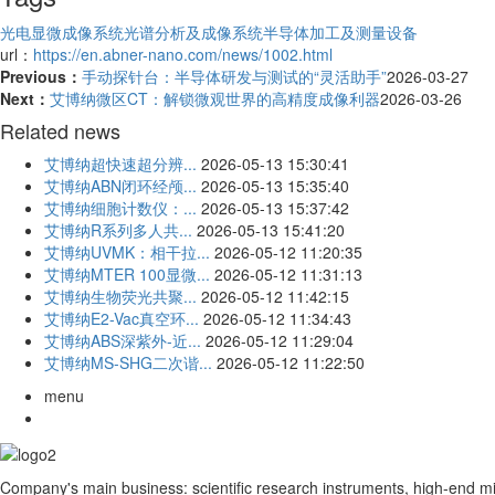
光电显微成像系统
光谱分析及成像系统
半导体加工及测量设备
url：
https://en.abner-nano.com/news/1002.html
Previous：
手动探针台：半导体研发与测试的“灵活助手”
2026-03-27
Next：
艾博纳微区CT：解锁微观世界的高精度成像利器
2026-03-26
Related news
艾博纳超快速超分辨...
2026-05-13 15:30:41
艾博纳ABN闭环经颅...
2026-05-13 15:35:40
艾博纳细胞计数仪：...
2026-05-13 15:37:42
艾博纳R系列多人共...
2026-05-13 15:41:20
艾博纳UVMK：相干拉...
2026-05-12 11:20:35
艾博纳MTER 100显微...
2026-05-12 11:31:13
艾博纳生物荧光共聚...
2026-05-12 11:42:15
艾博纳E2-Vac真空环...
2026-05-12 11:34:43
艾博纳ABS深紫外-近...
2026-05-12 11:29:04
艾博纳MS-SHG二次谐...
2026-05-12 11:22:50
menu
Company's main business: scientific research instruments, high-end m