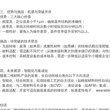
三、优势与挑战：机遇与突破并存
优势：三大核心价值
- 精度高：定位误差小于1μm，确保器件结构的准确性；
- 效率高：单批次转移时间从数小时缩短至30分钟以内；
- 一致性好：避免人为操作差异，器件良率提升至90%以上。
挑战：待突破的技术壁垒
- 无损转移：超薄（如单层）或脆性材料（如黑磷）的转移仍易出现褶
- 材料适配：需适配不同尺寸（从微米级剥离片到厘米级CVD薄膜）与
- 成本控制：高精度设备的成本较高，需进一步降低以适应中小规模企业
四、未来展望：智能化与集成化
随着二维材料产业的发展，全自动转移台将向以下方向演进：
- 智能化：结合AI算法，实现转移工艺的自主优化（如根据材料特性自
- 集成化：与二维材料生长设备（如CVD）、表征设备（如AFM）集成，
- 曲面适配：开发可适应曲面基底的转移技术，拓展柔性电子、 wearab
结语
全自动二维材料转移台不仅是实验室研发的“加速器”，更是推动二维材