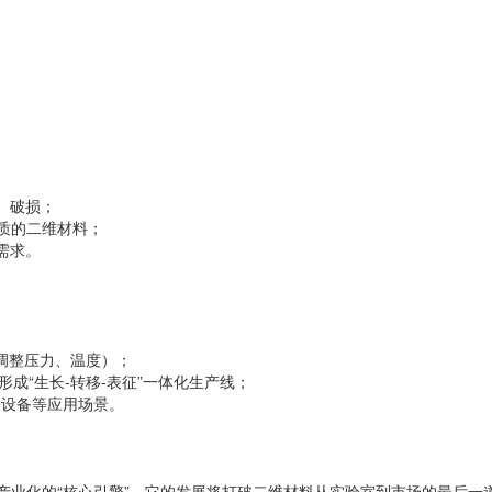
皱、破损；
性质的二维材料；
需求。
动调整压力、温度）；
形成“生长-转移-表征”一体化生产线；
le设备等应用场景。
料产业化的“核心引擎”。它的发展将打破二维材料从实验室到市场的最后