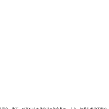
一道壁垒，为下一代高科技产品的诞生奠定基础。未来，随着技术的不断突