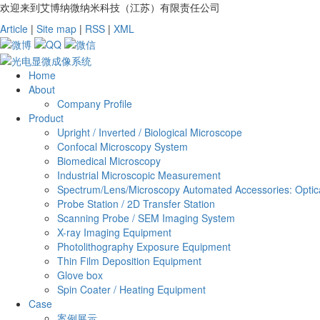
欢迎来到艾博纳微纳米科技（江苏）有限责任公司
Article
|
Site map
|
RSS
|
XML
Home
About
Company Profile
Product
Upright / Inverted / Biological Microscope
Confocal Microscopy System
Biomedical Microscopy
Industrial Microscopic Measurement
Spectrum/Lens/Microscopy Automated Accessories: Optica
Probe Station / 2D Transfer Station
Scanning Probe / SEM Imaging System
X-ray Imaging Equipment
Photolithography Exposure Equipment
Thin Film Deposition Equipment
Glove box
Spin Coater / Heating Equipment
Case
案例展示