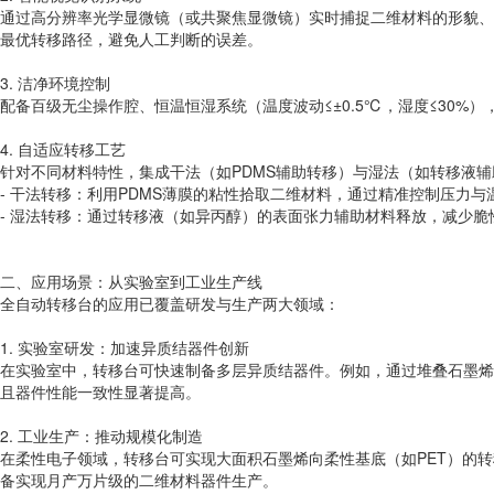
通过高分辨率光学显微镜（或共聚焦显微镜）实时捕捉二维材料的形貌、
最优转移路径，避免人工判断的误差。
3. 洁净环境控制
配备百级无尘操作腔、恒温恒湿系统（温度波动≤±0.5℃，湿度≤30
4. 自适应转移工艺
针对不同材料特性，集成干法（如PDMS辅助转移）与湿法（如转移液
- 干法转移：利用PDMS薄膜的粘性拾取二维材料，通过精准控制压力
- 湿法转移：通过转移液（如异丙醇）的表面张力辅助材料释放，减少
二、应用场景：从实验室到工业生产线
全自动转移台的应用已覆盖研发与生产两大领域：
1. 实验室研发：加速异质结器件创新
在实验室中，转移台可快速制备多层异质结器件。例如，通过堆叠石墨烯与
且器件性能一致性显著提高。
2. 工业生产：推动规模化制造
在柔性电子领域，转移台可实现大面积石墨烯向柔性基底（如PET）的
备实现月产万片级的二维材料器件生产。