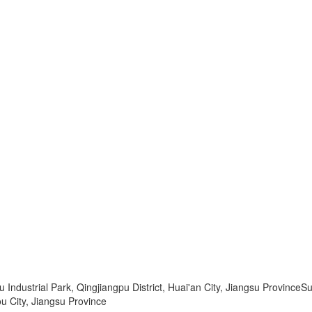
dustrial Park, Qingjiangpu District, Huai'an City, Jiangsu ProvinceSu
u City, Jiangsu Province