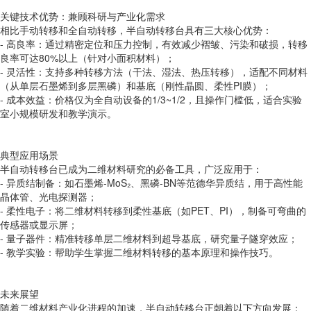
关键技术优势：兼顾科研与产业化需求
相比手动转移和全自动转移，半自动转移台具有三大核心优势：
- 高良率：通过精密定位和压力控制，有效减少褶皱、污染和破损，转移
良率可达80%以上（针对小面积材料）；
- 灵活性：支持多种转移方法（干法、湿法、热压转移），适配不同材料
（从单层石墨烯到多层黑磷）和基底（刚性晶圆、柔性PI膜）；
- 成本效益：价格仅为全自动设备的1/3~1/2，且操作门槛低，适合实验
室小规模研发和教学演示。
典型应用场景
半自动转移台已成为二维材料研究的必备工具，广泛应用于：
- 异质结制备：如石墨烯-MoS₂、黑磷-BN等范德华异质结，用于高性能
晶体管、光电探测器；
- 柔性电子：将二维材料转移到柔性基底（如PET、PI），制备可弯曲的
传感器或显示屏；
- 量子器件：精准转移单层二维材料到超导基底，研究量子隧穿效应；
- 教学实验：帮助学生掌握二维材料转移的基本原理和操作技巧。
未来展望
随着二维材料产业化进程的加速，半自动转移台正朝着以下方向发展：