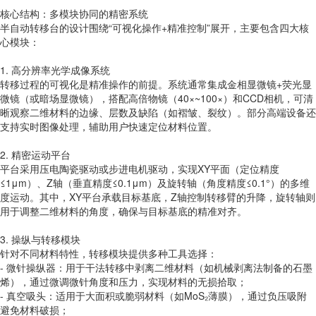
核心结构：多模块协同的精密系统
半自动转移台的设计围绕“可视化操作+精准控制”展开，主要包含四大核
心模块：
1. 高分辨率光学成像系统
转移过程的可视化是精准操作的前提。系统通常集成金相显微镜+荧光显
微镜（或暗场显微镜），搭配高倍物镜（40×~100×）和CCD相机，可清
晰观察二维材料的边缘、层数及缺陷（如褶皱、裂纹）。部分高端设备还
支持实时图像处理，辅助用户快速定位材料位置。
2. 精密运动平台
平台采用压电陶瓷驱动或步进电机驱动，实现XY平面（定位精度
≤1μm）、Z轴（垂直精度≤0.1μm）及旋转轴（角度精度≤0.1°）的多维
度运动。其中，XY平台承载目标基底，Z轴控制转移臂的升降，旋转轴则
用于调整二维材料的角度，确保与目标基底的精准对齐。
3. 操纵与转移模块
针对不同材料特性，转移模块提供多种工具选择：
- 微针操纵器：用于干法转移中剥离二维材料（如机械剥离法制备的石墨
烯），通过微调微针角度和压力，实现材料的无损拾取；
- 真空吸头：适用于大面积或脆弱材料（如MoS₂薄膜），通过负压吸附
避免材料破损；