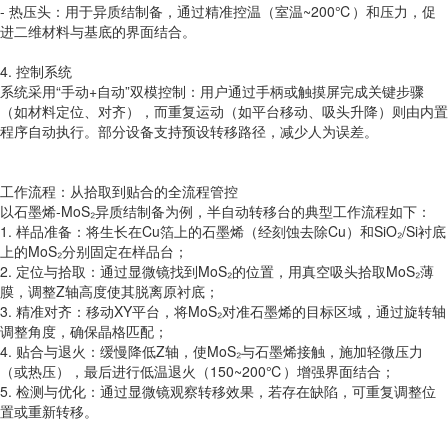
- 热压头：用于异质结制备，通过精准控温（室温~200℃）和压力，促
进二维材料与基底的界面结合。
4. 控制系统
系统采用“手动+自动”双模控制：用户通过手柄或触摸屏完成关键步骤
（如材料定位、对齐），而重复运动（如平台移动、吸头升降）则由内置
程序自动执行。部分设备支持预设转移路径，减少人为误差。
工作流程：从拾取到贴合的全流程管控
以石墨烯-MoS₂异质结制备为例，半自动转移台的典型工作流程如下：
1. 样品准备：将生长在Cu箔上的石墨烯（经刻蚀去除Cu）和SiO₂/Si衬底
上的MoS₂分别固定在样品台；
2. 定位与拾取：通过显微镜找到MoS₂的位置，用真空吸头拾取MoS₂薄
膜，调整Z轴高度使其脱离原衬底；
3. 精准对齐：移动XY平台，将MoS₂对准石墨烯的目标区域，通过旋转轴
调整角度，确保晶格匹配；
4. 贴合与退火：缓慢降低Z轴，使MoS₂与石墨烯接触，施加轻微压力
（或热压），最后进行低温退火（150~200℃）增强界面结合；
5. 检测与优化：通过显微镜观察转移效果，若存在缺陷，可重复调整位
置或重新转移。