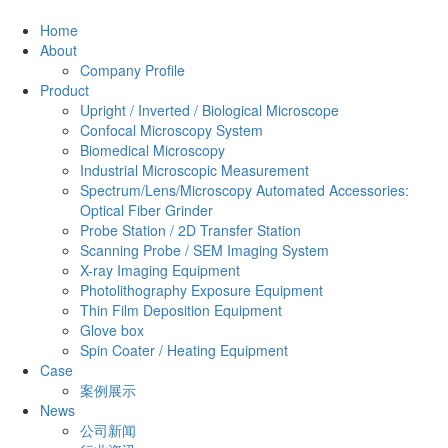
Home
About
Company Profile
Product
Upright / Inverted / Biological Microscope
Confocal Microscopy System
Biomedical Microscopy
Industrial Microscopic Measurement
Spectrum/Lens/Microscopy Automated Accessories:
Optical Fiber Grinder
Probe Station / 2D Transfer Station
Scanning Probe / SEM Imaging System
X-ray Imaging Equipment
Photolithography Exposure Equipment
Thin Film Deposition Equipment
Glove box
Spin Coater / Heating Equipment
Case
案例展示
News
公司新闻