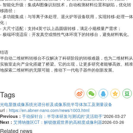
- 智能化升级：集成AI图像识别技术，自动检测材料位置和缺陷，优化转
移路径；
- 多功能集成：与等离子体处理、退火炉等设备联用，实现转移-处理一体
化；
- 大尺寸适配：支持4英寸以上晶圆级转移，满足小规模量产需求；
- 极端环境适应：开发真空或惰性气体环境下的转移台，避免材料氧化。
结语
半自动二维材料转移台不仅解决了科研阶段的转移难题，也为二维材料从
实验室走向产业化搭建了桥梁。它的出现，让更多研究者能够高效、精准
地探索二维材料的无限可能，推动下一代电子器件的创新发展。
Tags
光电显微成像系统
光谱分析及成像系统
半导体加工及测量设备
url：
https://en.abner-nano.com/news/1003.html
Previous：
手动探针台：半导体研发与测试的“灵活助手”
2026-03-27
Next：
艾博纳微区CT：解锁微观世界的高精度成像利器
2026-03-26
Related news