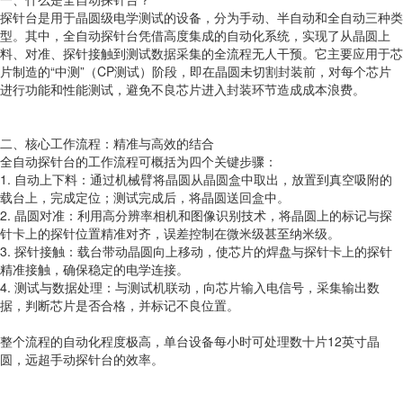
探针台是用于晶圆级电学测试的设备，分为手动、半自动和全自动三种类
型。其中，全自动探针台凭借高度集成的自动化系统，实现了从晶圆上
料、对准、探针接触到测试数据采集的全流程无人干预。它主要应用于芯
片制造的“中测”（CP测试）阶段，即在晶圆未切割封装前，对每个芯片
进行功能和性能测试，避免不良芯片进入封装环节造成成本浪费。
二、核心工作流程：精准与高效的结合
全自动探针台的工作流程可概括为四个关键步骤：
1. 自动上下料：通过机械臂将晶圆从晶圆盒中取出，放置到真空吸附的
载台上，完成定位；测试完成后，将晶圆送回盒中。
2. 晶圆对准：利用高分辨率相机和图像识别技术，将晶圆上的标记与探
针卡上的探针位置精准对齐，误差控制在微米级甚至纳米级。
3. 探针接触：载台带动晶圆向上移动，使芯片的焊盘与探针卡上的探针
精准接触，确保稳定的电学连接。
4. 测试与数据处理：与测试机联动，向芯片输入电信号，采集输出数
据，判断芯片是否合格，并标记不良位置。
整个流程的自动化程度极高，单台设备每小时可处理数十片12英寸晶
圆，远超手动探针台的效率。