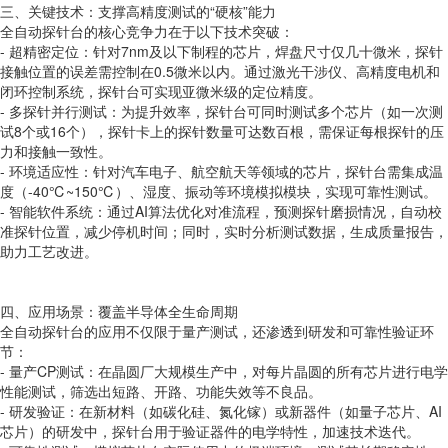
三、关键技术：支撑高精度测试的“硬核”能力
全自动探针台的核心竞争力在于以下技术突破：
- 超精密定位：针对7nm及以下制程的芯片，焊盘尺寸仅几十微米，探针
接触位置的误差需控制在0.5微米以内。通过激光干涉仪、高精度电机和
闭环控制系统，探针台可实现亚微米级的定位精度。
- 多探针并行测试：为提升效率，探针台可同时测试多个芯片（如一次测
试8个或16个），探针卡上的探针数量可达数百根，需保证每根探针的压
力和接触一致性。
- 环境适应性：针对汽车电子、航空航天等领域的芯片，探针台需集成温
度（-40℃~150℃）、湿度、振动等环境模拟模块，实现可靠性测试。
- 智能软件系统：通过AI算法优化对准流程，预测探针磨损情况，自动校
准探针位置，减少停机时间；同时，实时分析测试数据，生成质量报告，
助力工艺改进。
四、应用场景：覆盖半导体全生命周期
全自动探针台的应用不仅限于量产测试，还渗透到研发和可靠性验证环
节：
- 量产CP测试：在晶圆厂大规模生产中，对每片晶圆的所有芯片进行电学
性能测试，筛选出短路、开路、功能失效等不良品。
- 研发验证：在新材料（如碳化硅、氮化镓）或新器件（如量子芯片、AI
芯片）的研发中，探针台用于验证器件的电学特性，加速技术迭代。