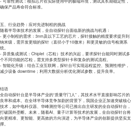
- 可靠性测试：模拟芯片在实际使用中的极端环境，测试其长期稳定性，
确保产品寿命符合标准。
五、行业趋势：应对先进制程的挑战
随着半导体技术的发展，全自动探针台面临新的挑战与机遇：
- 更小制程的需求：3nm及以下工艺的芯片，探针接触的精度要求提升到
纳米级，需开发更细的探针（直径小于10微米）和更灵敏的信号检测系
统。
- 异质集成测试：Chiplet（芯粒）技术的兴起，要求探针台能同时测试多
个不同功能的芯粒，需支持多类型探针卡和复杂的测试流程。
- 智能化升级：结合工业互联网，探针台可实现远程监控、预测性维护，
减少设备 downtime；利用大数据分析优化测试参数，提升良率。
结语
全自动探针台是半导体产业的“质量守门人”，其技术水平直接影响芯片的
良率和成本。在全球半导体竞争加剧的背景下，我国企业正加速突破核心
技术，如中电科仪器、华峰测控等公司已推出自主研发的全自动探针台，
打破国外垄断。未来，随着AI、量子计算等技术的发展，全自动探针台将
向更精准、更智能、更高效的方向演进，为半导体产业的创新提供坚实支
撑。