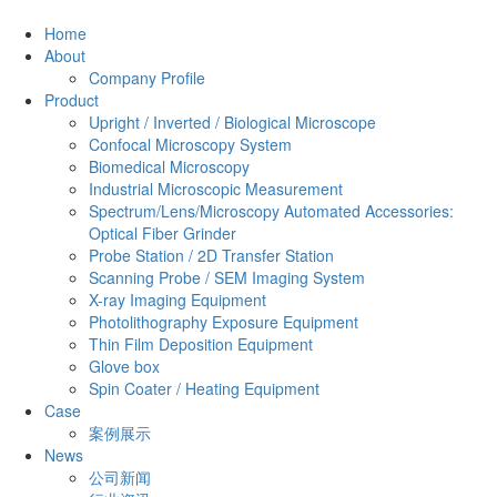
Home
About
Company Profile
Product
Upright / Inverted / Biological Microscope
Confocal Microscopy System
Biomedical Microscopy
Industrial Microscopic Measurement
Spectrum/Lens/Microscopy Automated Accessories:
Optical Fiber Grinder
Probe Station / 2D Transfer Station
Scanning Probe / SEM Imaging System
X-ray Imaging Equipment
Photolithography Exposure Equipment
Thin Film Deposition Equipment
Glove box
Spin Coater / Heating Equipment
Case
案例展示
News
公司新闻