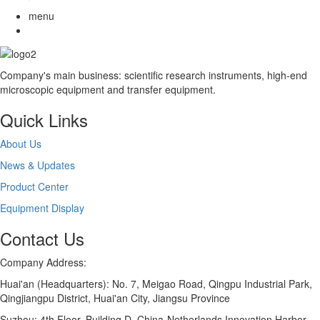
menu
Company's main business: scientific research instruments, high-end
microscopic equipment and transfer equipment.
Quick Links
About Us
News & Updates
Product Center
Equipment Display
Contact Us
Company Address:
Huai'an (Headquarters): No. 7, Meigao Road, Qingpu Industrial Park,
Qingjiangpu District, Huai'an City, Jiangsu Province
Suzhou: 4th Floor, Building D, China-Netherlands Innovation Harbor,