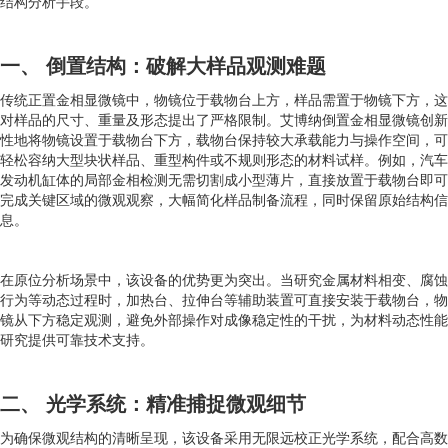
结构分析手段。
一、 倒置结构：破解大样品观测难题
传统正置金相显微镜中，物镜位于载物台上方，样品需置于物镜下方，这
对样品的尺寸、重量及形态提出了严格限制。艾博纳倒置金相显微镜创新
性地将物镜设置于载物台下方，载物台保持较大承载能力与操作空间，可
轻松容纳大型块状样品、重型构件或不规则形态的材料试样。例如，汽车
发动机缸体的局部金相检测无需切割成小型薄片，直接放置于载物台即可
完成关键区域的微观观察，大幅简化样品制备流程，同时保留原始结构信
息。
在原位分析场景中，该设备的优势更为突出。当研究金属材料相变、腐蚀
行为等动态过程时，加热台、拉伸台等辅助装置可直接安装于载物台，物
镜从下方稳定观测，避免外部操作对成像稳定性的干扰，为材料动态性能
研究提供可靠技术支持。
二、 光学系统：精准捕捉微观细节
为确保微观结构的清晰呈现，该设备采用无限远校正光学系统，配合高数