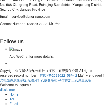
No. 588 Xiangrong Road, Beihejing Sub-district, Xiangcheng District,
Suzhou City, Jiangsu Province
Email：service@abner-nano.com
Contact Number: 13327968688 Mr. Yan
Follow us
Add WeChat for more details.
Copyright © 艾博纳微纳米科技（江苏）有限责任公司 All rights
reserved record number：
苏ICP备2023022158号-2
Mainly engaged in
光电显微成像系统
,
光谱分析及成像系统
,
半导体加工及测量设备
,
Welcome to inquire！
disclaimer
Home
Tel
Email