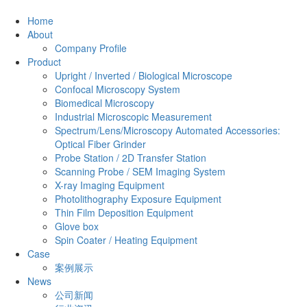
Home
About
Company Profile
Product
Upright / Inverted / Biological Microscope
Confocal Microscopy System
Biomedical Microscopy
Industrial Microscopic Measurement
Spectrum/Lens/Microscopy Automated Accessories:
Optical Fiber Grinder
Probe Station / 2D Transfer Station
Scanning Probe / SEM Imaging System
X-ray Imaging Equipment
Photolithography Exposure Equipment
Thin Film Deposition Equipment
Glove box
Spin Coater / Heating Equipment
Case
案例展示
News
公司新闻