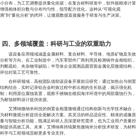
小分布，为工艺调整提供量化依据；在复合材料研发中，软件能精准计算
增强相体积分数与分布均匀性，指导配方优化。这种从“可视化观
测”到“量化分析”的闭环，让微观数据直接服务于研发与生产决策。
四、多领域覆盖：科研与工业的双重助力
该设备应用领域涵盖金属材料、复合材料、半导体、地质矿物及失效
分析等方向。在工业制造中，汽车零部件厂商利用其检测铸件金相组织，
判断疏松、夹杂物等缺陷；半导体企业观测晶圆背面金属化层微观结构，
评估封装工艺可靠性。
在科研领域，高校团队借助该设备开展前沿研究：通过加热台与倒置
结构结合，实时记录铝合金时效过程中析出相的生长轨迹，揭示强化机
制；利用原位腐蚀装置，观察不锈钢在模拟海洋环境中的局部腐蚀行为，
为耐蚀材料设计提供依据。
艾博纳微纳米科技的倒置金相显微镜通过结构创新与光学技术融合，
为材料微观分析提供全面解决方案。其灵活的样品适应性、精准的成像质
量与智能分析功能，既满足科研人员深度研究需求，也为工业用户质量控
制提供高效工具。未来，艾博纳将持续聚焦微纳米分析技术研发，为材料
科学与工程领域贡献更多专业支持。