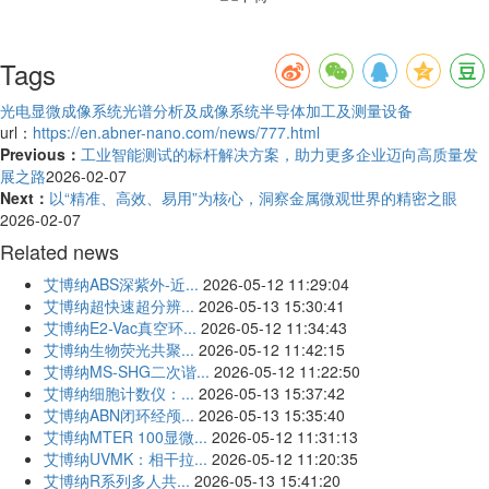
Tags
光电显微成像系统
光谱分析及成像系统
半导体加工及测量设备
url：
https://en.abner-nano.com/news/777.html
Previous：
工业智能测试的标杆解决方案，助力更多企业迈向高质量发
展之路
2026-02-07
Next：
以“精准、高效、易用”为核心，洞察金属微观世界的精密之眼
2026-02-07
Related news
艾博纳ABS深紫外-近...
2026-05-12 11:29:04
艾博纳超快速超分辨...
2026-05-13 15:30:41
艾博纳E2-Vac真空环...
2026-05-12 11:34:43
艾博纳生物荧光共聚...
2026-05-12 11:42:15
艾博纳MS-SHG二次谐...
2026-05-12 11:22:50
艾博纳细胞计数仪：...
2026-05-13 15:37:42
艾博纳ABN闭环经颅...
2026-05-13 15:35:40
艾博纳MTER 100显微...
2026-05-12 11:31:13
艾博纳UVMK：相干拉...
2026-05-12 11:20:35
艾博纳R系列多人共...
2026-05-13 15:41:20