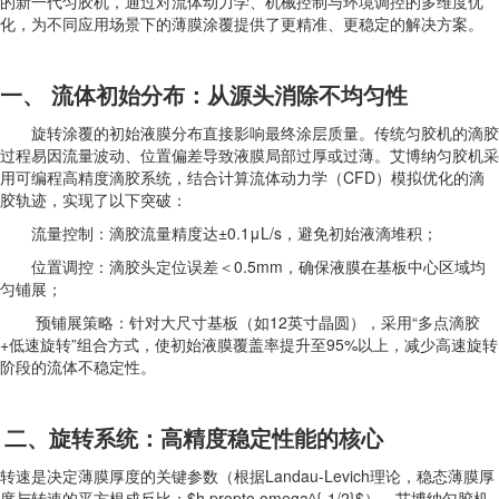
的新一代匀胶机，通过对流体动力学、机械控制与环境调控的多维度优
化，为不同应用场景下的薄膜涂覆提供了更精准、更稳定的解决方案。
一、 流体初始分布：从源头消除不均匀性
旋转涂覆的初始液膜分布直接影响最终涂层质量。传统匀胶机的滴胶
过程易因流量波动、位置偏差导致液膜局部过厚或过薄。艾博纳匀胶机采
用可编程高精度滴胶系统，结合计算流体动力学（CFD）模拟优化的滴
胶轨迹，实现了以下突破：
流量控制：滴胶流量精度达±0.1μL/s，避免初始液滴堆积；
位置调控：滴胶头定位误差＜0.5mm，确保液膜在基板中心区域均
匀铺展；
预铺展策略：针对大尺寸基板（如12英寸晶圆），采用“多点滴胶
+低速旋转”组合方式，使初始液膜覆盖率提升至95%以上，减少高速旋转
阶段的流体不稳定性。
二、旋转系统：高精度稳定性能的核心
转速是决定薄膜厚度的关键参数（根据Landau-Levich理论，稳态薄膜厚
度与转速的平方根成反比：$h propto omega^{-1/2}$）。艾博纳匀胶机