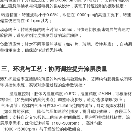
通过磁悬浮轴承与伺服电机的集成设计，实现了转速控制的极致稳定：
转速精度：转速波动小于0.05%，即使在10000rpm的高速工况下，转速
偏差仍控制在±0.1rpm以内；
动态响应：转速升降的响应时间＜50ms，可快速切换低速铺展与高速匀
胶阶段，避免溶剂过度挥发导致的涂层缺陷；
负载适应性：针对不同重量的基板（如硅片、玻璃、柔性基底），自动调
整扭矩输出，确保旋转过程无抖动。
三、环境与工艺：协同调控提升涂层质量
溶剂挥发速率直接影响薄膜的均匀性与微观结构。艾博纳匀胶机集成闭环
环境控制系统，实现对涂覆过程的全参数调控：
温湿度控制：腔体内温度精度±0.5℃，湿度精度±2%RH，可根据材
料特性（如光刻胶的溶剂沸点）调整环境参数，避免“边缘增厚”效应；
气压调节：腔体内气压可在0.8~1.2atm范围内调节，针对易挥发材料
（如金属前驱体），降低气压加速溶剂挥发，提升成膜效率； 多段工艺
曲线：支持自定义10段以上的转速-时间曲线，用户可根据材料粘度、涂
层厚度需求，优化低速铺展（100~500rpm）、高速匀胶
（1000~15000rpm）与干燥阶段的参数组合。