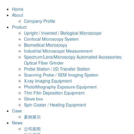
Home
About
Company Profile
Product
Upright / Inverted / Biological Microscope
Confocal Microscopy System
Biomedical Microscopy
Industrial Microscopic Measurement
Spectrum/Lens/Microscopy Automated Accessories:
Optical Fiber Grinder
Probe Station / 2D Transfer Station
Scanning Probe / SEM Imaging System
X-ray Imaging Equipment
Photolithography Exposure Equipment
Thin Film Deposition Equipment
Glove box
Spin Coater / Heating Equipment
Case
案例展示
News
公司新闻