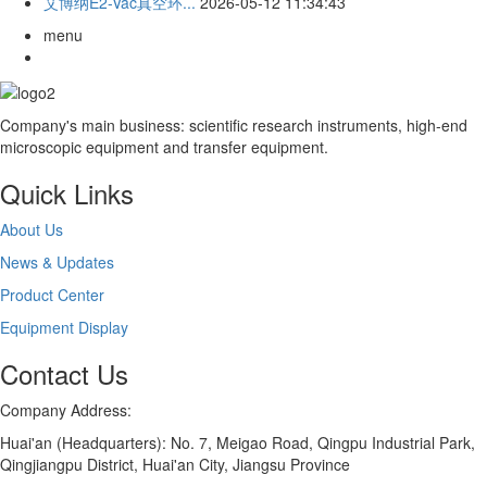
艾博纳E2-Vac真空环...
2026-05-12 11:34:43
menu
Company's main business: scientific research instruments, high-end
microscopic equipment and transfer equipment.
Quick Links
About Us
News & Updates
Product Center
Equipment Display
Contact Us
Company Address:
Huai'an (Headquarters): No. 7, Meigao Road, Qingpu Industrial Park,
Qingjiangpu District, Huai'an City, Jiangsu Province