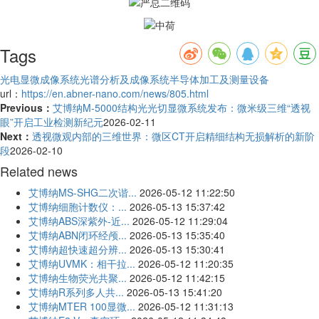
Tags
光电显微成像系统
光谱分析及成像系统
半导体加工及测量设备
url：
https://en.abner-nano.com/news/805.html
Previous：
艾博纳M-5000结构光光切显微系统发布：微米级三维“透视
眼”开启工业检测新纪元
2026-02-11
Next：
透视微观内部的三维世界：微区CT开启精细结构无损解析的新阶
段
2026-02-10
Related news
艾博纳MS-SHG二次谐...
2026-05-12 11:22:50
艾博纳细胞计数仪：...
2026-05-13 15:37:42
艾博纳ABS深紫外-近...
2026-05-12 11:29:04
艾博纳ABN闭环经颅...
2026-05-13 15:35:40
艾博纳超快速超分辨...
2026-05-13 15:30:41
艾博纳UVMK：相干拉...
2026-05-12 11:20:35
艾博纳生物荧光共聚...
2026-05-12 11:42:15
艾博纳R系列多人共...
2026-05-13 15:41:20
艾博纳MTER 100显微...
2026-05-12 11:31:13