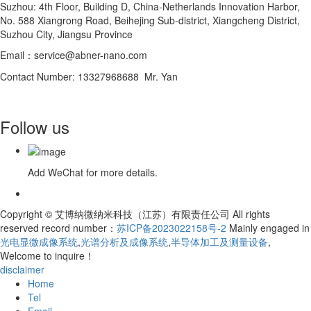
Suzhou: 4th Floor, Building D, China-Netherlands Innovation Harbor,
No. 588 Xiangrong Road, Beihejing Sub-district, Xiangcheng District,
Suzhou City, Jiangsu Province
Email：service@abner-nano.com
Contact Number: 13327968688 Mr. Yan
Follow us
Add WeChat for more details.
Copyright © 艾博纳微纳米科技（江苏）有限责任公司 All rights
reserved record number：
苏ICP备2023022158号-2
Mainly engaged in
光电显微成像系统
,
光谱分析及成像系统
,
半导体加工及测量设备
,
Welcome to inquire！
disclaimer
Home
Tel
Email