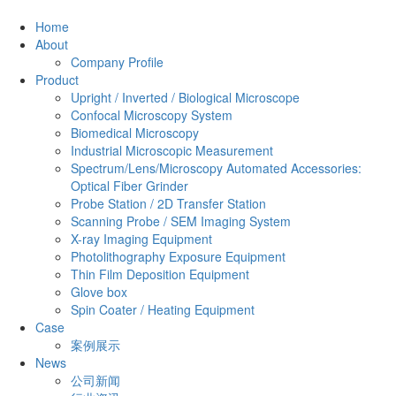
Home
About
Company Profile
Product
Upright / Inverted / Biological Microscope
Confocal Microscopy System
Biomedical Microscopy
Industrial Microscopic Measurement
Spectrum/Lens/Microscopy Automated Accessories:
Optical Fiber Grinder
Probe Station / 2D Transfer Station
Scanning Probe / SEM Imaging System
X-ray Imaging Equipment
Photolithography Exposure Equipment
Thin Film Deposition Equipment
Glove box
Spin Coater / Heating Equipment
Case
案例展示
News
公司新闻