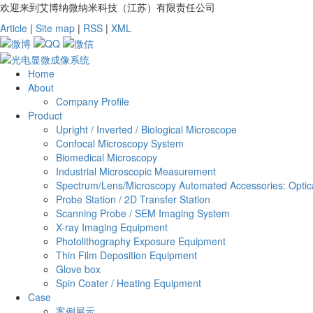
欢迎来到艾博纳微纳米科技（江苏）有限责任公司
Article
|
Site map
|
RSS
|
XML
Home
About
Company Profile
Product
Upright / Inverted / Biological Microscope
Confocal Microscopy System
Biomedical Microscopy
Industrial Microscopic Measurement
Spectrum/Lens/Microscopy Automated Accessories: Optica
Probe Station / 2D Transfer Station
Scanning Probe / SEM Imaging System
X-ray Imaging Equipment
Photolithography Exposure Equipment
Thin Film Deposition Equipment
Glove box
Spin Coater / Heating Equipment
Case
案例展示