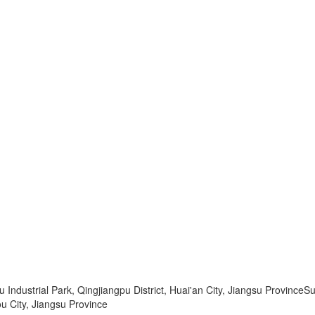
dustrial Park, Qingjiangpu District, Huai'an City, Jiangsu ProvinceSu
u City, Jiangsu Province