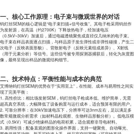
一、核心工作原理：电子束与微观世界的对话
钨灯丝SEM的核心逻辑是“电子束扫描+信号收集”。其电子枪采用钨丝作
为发射源，在高温（约2700K）下释放热电子，经加速电压
（0.5kV~30kV）加速后，通过电磁透镜聚焦成直径仅几纳米的电子束。
电子束在样品表面逐点扫描，与样品原子发生弹性或非弹性碰撞，产生二
次电子（反映表面形貌）、背散射电子（反映元素组成差异）、X射线
（用于元素分析）等信号。这些信号被专用探测器捕获后，转化为灰度图
像，最终呈现出样品的微观结构细节。
二、技术特点：平衡性能与成本的典范
艾博纳钨灯丝SEM的优势在于“实用至上”，在性能、成本与易用性之间实
现了完美平衡：
1. 高性价比：相比场发射SEM，钨灯丝电子枪成本低、维护简单，无需
超高真空系统，大幅降低了设备购置与运行成本，适合预算有限的用户。
2. 可靠分辨率：在30kV加速电压下，分辨率可达3nm左右，足以满足多
数常规微观分析需求（如材料晶粒观察、生物样品形貌分析）。低电压模
式（0.5kV）可减少绝缘样品的电荷积累，适合观察非导电材料。
3. 易用性强：配备直观的图形化操作界面，支持一键聚焦、自动曝光、
图像拼接等功能，新手可快速上手。样品室空间宽敞（可容纳直径