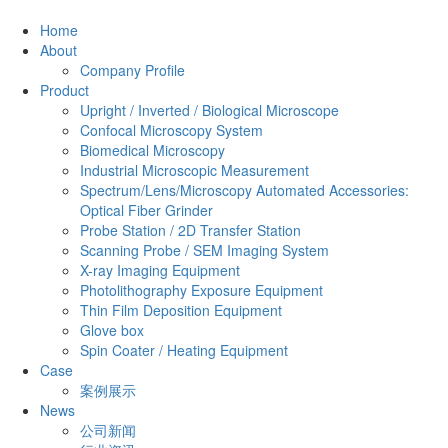
Home
About
Company Profile
Product
Upright / Inverted / Biological Microscope
Confocal Microscopy System
Biomedical Microscopy
Industrial Microscopic Measurement
Spectrum/Lens/Microscopy Automated Accessories:
Optical Fiber Grinder
Probe Station / 2D Transfer Station
Scanning Probe / SEM Imaging System
X-ray Imaging Equipment
Photolithography Exposure Equipment
Thin Film Deposition Equipment
Glove box
Spin Coater / Heating Equipment
Case
案例展示
News
公司新闻