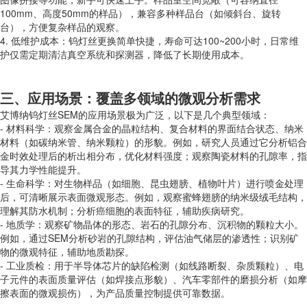
100mm、高度50mm的样品），兼容多种样品台（如倾斜台、旋转
台），方便复杂样品的观察。
4. 低维护成本：钨灯丝更换简单快捷，寿命可达100~200小时，日常维
护仅需定期清洁真空系统和探测器，降低了长期使用成本。
三、应用场景：覆盖多领域的微观分析需求
艾博纳钨灯丝SEM的应用场景极为广泛，以下是几个典型领域：
- 材料科学：观察金属合金的晶粒结构、复合材料的界面结合状态、纳米
材料（如碳纳米管、纳米颗粒）的形貌。例如，研究人员通过它分析铝合
金时效处理后的析出相分布，优化材料强度；观察陶瓷材料的孔隙率，指
导其力学性能提升。
- 生命科学：对生物样品（如细胞、昆虫翅膀、植物叶片）进行喷金处理
后，可清晰展示表面微观形态。例如，观察蜜蜂翅膀的纳米级绒毛结构，
理解其防水机制；分析癌细胞的表面特征，辅助疾病研究。
- 地质学：观察矿物晶体的形态、岩石的孔隙分布、沉积物的颗粒大小。
例如，通过SEM分析砂岩的孔隙结构，评估油气储层的渗透性；识别矿
物的微观特征，辅助地质勘探。
- 工业质检：用于半导体芯片的缺陷检测（如线路断裂、杂质颗粒）、电
子元件的表面质量评估（如焊接点形貌）、汽车零部件的磨损分析（如摩
擦表面的微观损伤），为产品质量控制提供可靠数据。