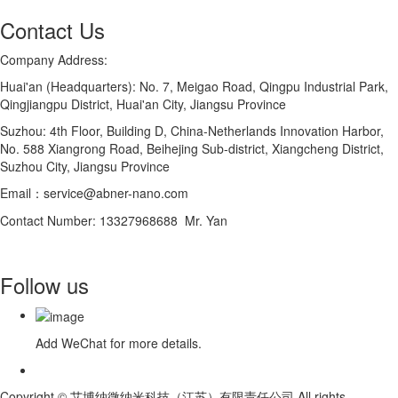
Contact Us
Company Address:
Huai'an (Headquarters): No. 7, Meigao Road, Qingpu Industrial Park,
Qingjiangpu District, Huai'an City, Jiangsu Province
Suzhou: 4th Floor, Building D, China-Netherlands Innovation Harbor,
No. 588 Xiangrong Road, Beihejing Sub-district, Xiangcheng District,
Suzhou City, Jiangsu Province
Email：service@abner-nano.com
Contact Number: 13327968688 Mr. Yan
Follow us
Add WeChat for more details.
Copyright © 艾博纳微纳米科技（江苏）有限责任公司 All rights