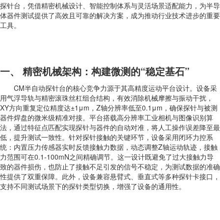
探针台，凭借精密机械设计、智能控制体系与灵活场景适配能力，为半导
体器件测试提供了高效且可靠的解决方案，成为推动行业技术进步的重要
工具。
一、 精密机械架构：构建微测的“稳定基石”
CM半自动探针台的核心竞争力源于其高精度运动平台设计。设备采
用气浮导轨与精密滚珠丝杠组合结构，有效消除机械摩擦与振动干扰，
XY方向重复定位精度达±1μm，Z轴分辨率低至0.1μm，确保探针与被测
器件焊盘的微米级精准对接。平台搭载高分辨率工业相机与图像识别算
法，通过特征点匹配实现探针与器件的自动对准，将人工操作误差降至最
低，提升测试一致性。针对探针接触的关键环节，设备采用闭环力控系
统：内置压力传感器实时反馈接触力数据，动态调整Z轴运动轨迹，接触
力范围可在0.1-100mN之间精确调节。这一设计既避免了过大接触力导
致的器件损伤，也防止了接触不足引发的信号不稳定，为测试数据的准确
性提供了双重保障。此外，设备兼容悬臂式、垂直式等多种探针卡接口，
支持不同测试场景下的探针类型切换，增强了设备的通用性。