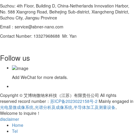
Suzhou: 4th Floor, Building D, China-Netherlands Innovation Harbor,
No. 588 Xiangrong Road, Beihejing Sub-district, Xiangcheng District,
Suzhou City, Jiangsu Province
Email：service@abner-nano.com
Contact Number: 13327968688 Mr. Yan
Follow us
Add WeChat for more details.
Copyright © 艾博纳微纳米科技（江苏）有限责任公司 All rights
reserved record number：
苏ICP备2023022158号-2
Mainly engaged in
光电显微成像系统
,
光谱分析及成像系统
,
半导体加工及测量设备
,
Welcome to inquire！
disclaimer
Home
Tel