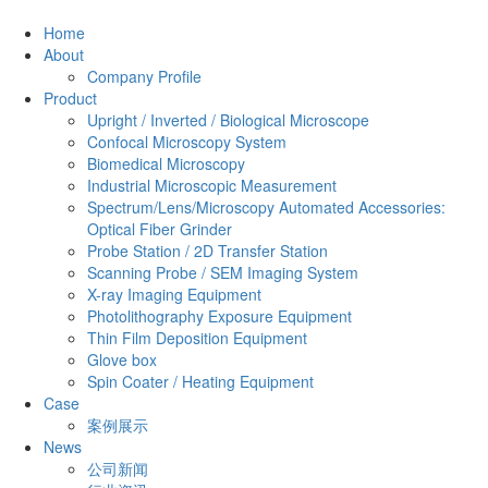
Home
About
Company Profile
Product
Upright / Inverted / Biological Microscope
Confocal Microscopy System
Biomedical Microscopy
Industrial Microscopic Measurement
Spectrum/Lens/Microscopy Automated Accessories:
Optical Fiber Grinder
Probe Station / 2D Transfer Station
Scanning Probe / SEM Imaging System
X-ray Imaging Equipment
Photolithography Exposure Equipment
Thin Film Deposition Equipment
Glove box
Spin Coater / Heating Equipment
Case
案例展示
News
公司新闻