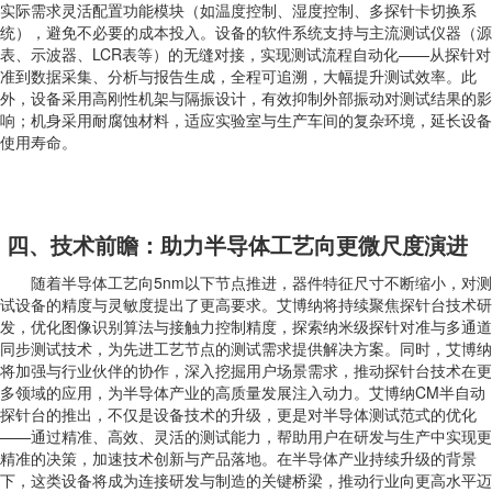
实际需求灵活配置功能模块（如温度控制、湿度控制、多探针卡切换系
统），避免不必要的成本投入。设备的软件系统支持与主流测试仪器（源
表、示波器、LCR表等）的无缝对接，实现测试流程自动化——从探针对
准到数据采集、分析与报告生成，全程可追溯，大幅提升测试效率。此
外，设备采用高刚性机架与隔振设计，有效抑制外部振动对测试结果的影
响；机身采用耐腐蚀材料，适应实验室与生产车间的复杂环境，延长设备
使用寿命。
四、技术前瞻：助力半导体工艺向更微尺度演进
随着半导体工艺向5nm以下节点推进，器件特征尺寸不断缩小，对测
试设备的精度与灵敏度提出了更高要求。艾博纳将持续聚焦探针台技术研
发，优化图像识别算法与接触力控制精度，探索纳米级探针对准与多通道
同步测试技术，为先进工艺节点的测试需求提供解决方案。同时，艾博纳
将加强与行业伙伴的协作，深入挖掘用户场景需求，推动探针台技术在更
多领域的应用，为半导体产业的高质量发展注入动力。艾博纳CM半自动
探针台的推出，不仅是设备技术的升级，更是对半导体测试范式的优化
——通过精准、高效、灵活的测试能力，帮助用户在研发与生产中实现更
精准的决策，加速技术创新与产品落地。在半导体产业持续升级的背景
下，这类设备将成为连接研发与制造的关键桥梁，推动行业向更高水平迈