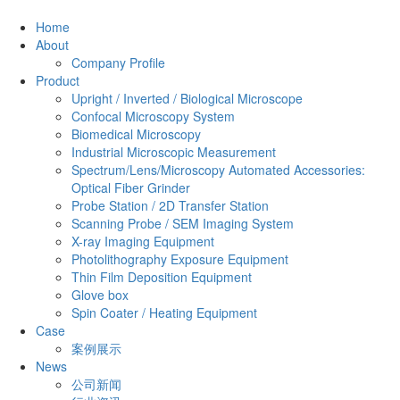
Home
About
Company Profile
Product
Upright / Inverted / Biological Microscope
Confocal Microscopy System
Biomedical Microscopy
Industrial Microscopic Measurement
Spectrum/Lens/Microscopy Automated Accessories:
Optical Fiber Grinder
Probe Station / 2D Transfer Station
Scanning Probe / SEM Imaging System
X-ray Imaging Equipment
Photolithography Exposure Equipment
Thin Film Deposition Equipment
Glove box
Spin Coater / Heating Equipment
Case
案例展示
News
公司新闻