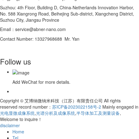
Suzhou: 4th Floor, Building D, China-Netherlands Innovation Harbor,
No. 588 Xiangrong Road, Beihejing Sub-district, Xiangcheng District,
Suzhou City, Jiangsu Province
Email：service@abner-nano.com
Contact Number: 13327968688 Mr. Yan
Follow us
Add WeChat for more details.
Copyright © 艾博纳微纳米科技（江苏）有限责任公司 All rights
reserved record number：
苏ICP备2023022158号-2
Mainly engaged in
光电显微成像系统
,
光谱分析及成像系统
,
半导体加工及测量设备
,
Welcome to inquire！
disclaimer
Home
Tel