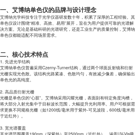
一、艾博纳单色仪的品牌与设计理念
艾博纳光学科技专注于光学仪器研发数十年，积累了深厚的工程经验。其
单色仪设计围绕“精准、高效、易用”展开，旨在为用户提供可靠的光谱解
决方案。无论是基础科研的光谱研究，还是工业生产的质量控制，艾博纳
单色仪都能适配不同场景需求。
二、核心技术特点
1. 先进光学结构
艾博纳单色仪普遍采用Czerny-Turner结构，通过两个球面反射镜和衍射
光栅实现光色散。该结构光路紧凑、色散均匀，有效减少像差，确保输出
单色光的高纯度。
2. 高品质衍射光栅
光栅是单色仪的“心脏”。艾博纳采用闪耀光栅，表面刻有特定角度沟槽，
将大部分入射光集中于目标波长范围，大幅提升光利用率。用户可根据需
求更换不同规格光栅（如1200线/毫米用于紫外-可见波段，600线/毫米用
于近红外）。
3. 宽光谱覆盖
其光谱范围覆盖190nm（深紫外）至2500nm（近红外），涵盖UV-Vis吸