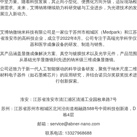
中坚力量。随着科技发展，其正向小型化、便携化方向升级，适应现场检
测需求。未来，艾博纳将继续助力科研突破与工业进步，为光谱技术的发
展注入新动力。
艾博纳微纳米科技有限公司是一家位于苏州市相城区（Medpark）和江苏
省淮安市的高科技企业，成立于2022年8月。公司专注于高端光学科学仪
器和医学成像设备的研发、制造与销售。
其产品涵盖显微成像解决方案、真空与镀膜技术以及光学元件，产品范围
从基础光学显微镜到先进的纳米级三维成像显微镜。
公司还致力于新一代人工智能驱动的科学设备研发，聚焦于纳米尺度二维
材料电子器件（如石墨烯芯片）的应用研究，并结合诺贝尔奖获奖技术进
行创新探索。
淮安：江苏省淮安市清江浦区清浦工业园枚皋路7号
苏州：江苏省苏州市相城区北河泾街道相融路588号中荷科技创新港，D
栋4层
邮箱：service@abner-nano.com
联系电话: 13327968688