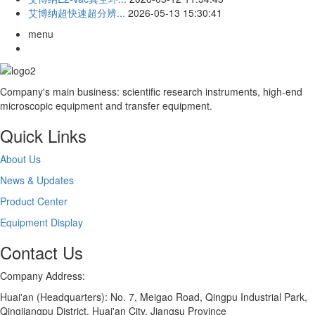
艾博纳超快速超分辨...
2026-05-13 15:30:41
menu
Company's main business: scientific research instruments, high-end
microscopic equipment and transfer equipment.
Quick Links
About Us
News & Updates
Product Center
Equipment Display
Contact Us
Company Address:
Huai'an (Headquarters): No. 7, Meigao Road, Qingpu Industrial Park,
Qingjiangpu District, Huai'an City, Jiangsu Province