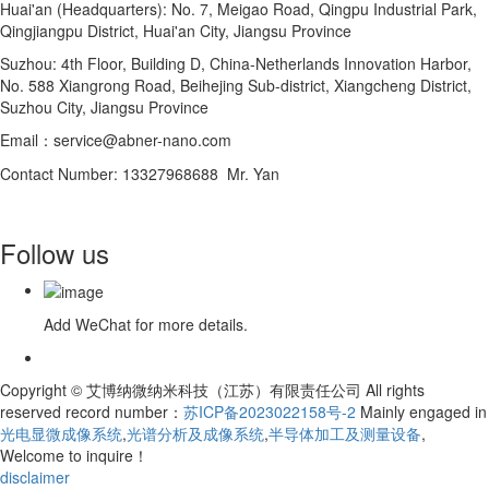
Huai'an (Headquarters): No. 7, Meigao Road, Qingpu Industrial Park,
Qingjiangpu District, Huai'an City, Jiangsu Province
Suzhou: 4th Floor, Building D, China-Netherlands Innovation Harbor,
No. 588 Xiangrong Road, Beihejing Sub-district, Xiangcheng District,
Suzhou City, Jiangsu Province
Email：service@abner-nano.com
Contact Number: 13327968688 Mr. Yan
Follow us
Add WeChat for more details.
Copyright © 艾博纳微纳米科技（江苏）有限责任公司 All rights
reserved record number：
苏ICP备2023022158号-2
Mainly engaged in
光电显微成像系统
,
光谱分析及成像系统
,
半导体加工及测量设备
,
Welcome to inquire！
disclaimer