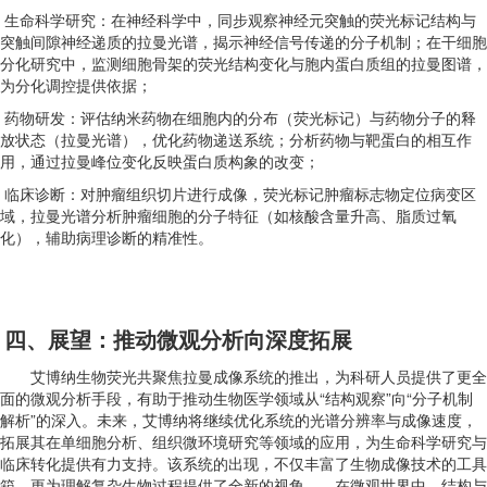
生命科学研究：在神经科学中，同步观察神经元突触的荧光标记结构与
突触间隙神经递质的拉曼光谱，揭示神经信号传递的分子机制；在干细胞
分化研究中，监测细胞骨架的荧光结构变化与胞内蛋白质组的拉曼图谱，
为分化调控提供依据；
药物研发：评估纳米药物在细胞内的分布（荧光标记）与药物分子的释
放状态（拉曼光谱），优化药物递送系统；分析药物与靶蛋白的相互作
用，通过拉曼峰位变化反映蛋白质构象的改变；
临床诊断：对肿瘤组织切片进行成像，荧光标记肿瘤标志物定位病变区
域，拉曼光谱分析肿瘤细胞的分子特征（如核酸含量升高、脂质过氧
化），辅助病理诊断的精准性。
四、展望：推动微观分析向
深度拓展
艾博纳生物荧光共聚焦拉曼成像系统的推出，为科研人员提供了更全
面的微观分析手段，有助于推动生物医学领域从“结构观察”向“分子机制
解析”的深入。未来，艾博纳将继续优化系统的光谱分辨率与成像速度，
拓展其在单细胞分析、组织微环境研究等领域的应用，为生命科学研究与
临床转化提供有力支持。该系统的出现，不仅丰富了生物成像技术的工具
箱，更为理解复杂生物过程提供了全新的视角——在微观世界中，结构与