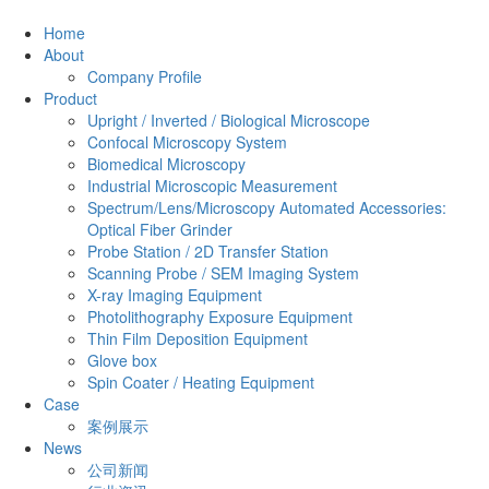
Home
About
Company Profile
Product
Upright / Inverted / Biological Microscope
Confocal Microscopy System
Biomedical Microscopy
Industrial Microscopic Measurement
Spectrum/Lens/Microscopy Automated Accessories:
Optical Fiber Grinder
Probe Station / 2D Transfer Station
Scanning Probe / SEM Imaging System
X-ray Imaging Equipment
Photolithography Exposure Equipment
Thin Film Deposition Equipment
Glove box
Spin Coater / Heating Equipment
Case
案例展示
News
公司新闻