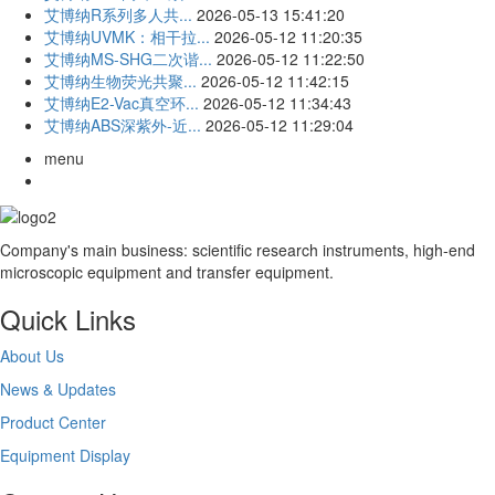
艾博纳R系列多人共...
2026-05-13 15:41:20
艾博纳UVMK：相干拉...
2026-05-12 11:20:35
艾博纳MS-SHG二次谐...
2026-05-12 11:22:50
艾博纳生物荧光共聚...
2026-05-12 11:42:15
艾博纳E2-Vac真空环...
2026-05-12 11:34:43
艾博纳ABS深紫外-近...
2026-05-12 11:29:04
menu
Company's main business: scientific research instruments, high-end
microscopic equipment and transfer equipment.
Quick Links
About Us
News & Updates
Product Center
Equipment Display