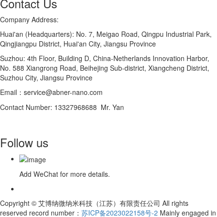
Contact Us
Company Address:
Huai'an (Headquarters): No. 7, Meigao Road, Qingpu Industrial Park,
Qingjiangpu District, Huai'an City, Jiangsu Province
Suzhou: 4th Floor, Building D, China-Netherlands Innovation Harbor,
No. 588 Xiangrong Road, Beihejing Sub-district, Xiangcheng District,
Suzhou City, Jiangsu Province
Email：service@abner-nano.com
Contact Number: 13327968688 Mr. Yan
Follow us
Add WeChat for more details.
Copyright © 艾博纳微纳米科技（江苏）有限责任公司 All rights
reserved record number：
苏ICP备2023022158号-2
Mainly engaged in