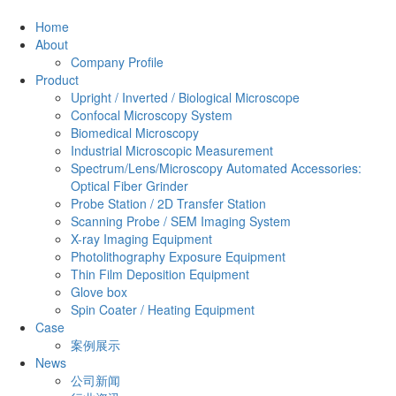
Home
About
Company Profile
Product
Upright / Inverted / Biological Microscope
Confocal Microscopy System
Biomedical Microscopy
Industrial Microscopic Measurement
Spectrum/Lens/Microscopy Automated Accessories:
Optical Fiber Grinder
Probe Station / 2D Transfer Station
Scanning Probe / SEM Imaging System
X-ray Imaging Equipment
Photolithography Exposure Equipment
Thin Film Deposition Equipment
Glove box
Spin Coater / Heating Equipment
Case
案例展示
News
公司新闻