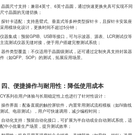
晶圆尺寸支持：兼容4英寸、6英寸晶圆，通过快速更换夹具可实现不同
尺寸晶圆的无缝切换；
探针卡适配：支持悬臂式、垂直式等多种类型探针卡，且探针卡安装座
采用模块化设计，更换时间不超过5分钟；
仪器集成：预留GPIB、USB等接口，可与示波器、源表、LCR测试仪等
主流测试仪器无缝对接，便于用户搭建完整测试系统；
器件类型覆盖：不仅适用于晶圆级测试，还可通过定制夹具支持封装器
件（如QFP、SOP）的测试，拓展应用场景。
四、便捷操作与耐用性：降低使用成本
CY系列在用户体验与长期稳定性上也进行了针对性设计：
操作界面：配备直观的触控屏软件，内置常用测试流程模板（如IV曲线
测试、电容测试），用户可快速调用，减少编程时间；
自动化支持：预留自动化接口，可扩展为半自动或全自动测试系统，适
配中小批量生产场景，提升测试效率；
耐用性：机身采用高强度铝合金铸造，关键部件（如导轨、丝杠）选用