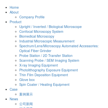
Home
About
Company Profile
Product
Upright / Inverted / Biological Microscope
Confocal Microscopy System
Biomedical Microscopy
Industrial Microscopic Measurement
Spectrum/Lens/Microscopy Automated Accessories:
Optical Fiber Grinder
Probe Station / 2D Transfer Station
Scanning Probe / SEM Imaging System
X-ray Imaging Equipment
Photolithography Exposure Equipment
Thin Film Deposition Equipment
Glove box
Spin Coater / Heating Equipment
Case
案例展示
News
公司新闻