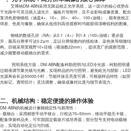
艾博纳DM-ABN采用无限远校正光学系统，这一设计的核心优势在
于光路中可灵活插入滤光片、偏振片等附件，且不会影响成像质量。配合
复消色差物镜组（涵盖4×、10×、20×、40×、100×油镜），能有效校正
球差、色差与像散，确保从低倍到高倍观察时均能获得清晰锐利的图像。
物镜的数值孔径（NA）从0.1（4×）到1.4（100×油镜）逐步提
升，最高分辨率可达0.2μm，足以分辨细胞内的线粒体、染色体等细微结
构。目镜采用宽视野10×目镜（视场数22mm），提供宽广的观察范围，
减少频繁移动载物台的需求。
照明系统方面，DM-ABN配备柯勒照明与LED冷光源：柯勒照明通
过精准调节聚光镜与光阑，实现样品的均匀照明，避免眩光与阴影；LED
光源寿命长达50000小时，节能环保且亮度可调，可根据样品特性（如荧
光标记、透明切片）灵活调整，确保成像对比度与细节表现力。
二、机械结构：稳定便捷的操作体验
DM-ABN的机械设计兼顾稳定性与易用性：
- 载物台：采用精密手动平移台，行程达76×50mm，移动平稳无卡顿，
配备弹簧样品夹，可牢固固定载玻片或培养皿；部分型号支持电动载物
台，实现自动化定位与扫描。
- 调焦系统：粗微调同轴设计，粗调行程10mm，微调精度0.1μm，操作