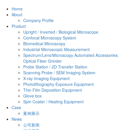
Home
About
Company Profile
Product
Upright / Inverted / Biological Microscope
Confocal Microscopy System
Biomedical Microscopy
Industrial Microscopic Measurement
Spectrum/Lens/Microscopy Automated Accessories:
Optical Fiber Grinder
Probe Station / 2D Transfer Station
Scanning Probe / SEM Imaging System
X-ray Imaging Equipment
Photolithography Exposure Equipment
Thin Film Deposition Equipment
Glove box
Spin Coater / Heating Equipment
Case
案例展示
News
公司新闻