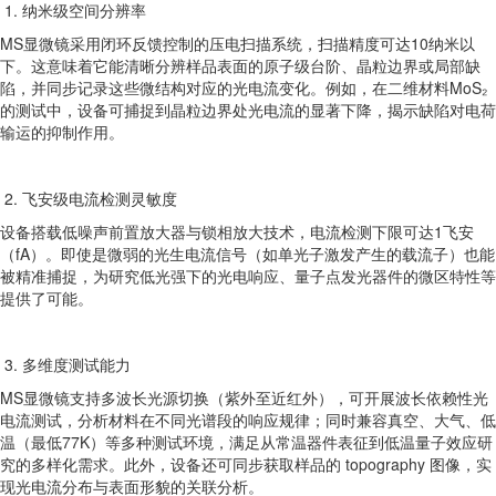
1. 纳米级空间分辨率
MS显微镜采用闭环反馈控制的压电扫描系统，扫描精度可达10纳米以
下。这意味着它能清晰分辨样品表面的原子级台阶、晶粒边界或局部缺
陷，并同步记录这些微结构对应的光电流变化。例如，在二维材料MoS₂
的测试中，设备可捕捉到晶粒边界处光电流的显著下降，揭示缺陷对电荷
输运的抑制作用。
2. 飞安级电流检测灵敏度
设备搭载低噪声前置放大器与锁相放大技术，电流检测下限可达1飞安
（fA）。即使是微弱的光生电流信号（如单光子激发产生的载流子）也能
被精准捕捉，为研究低光强下的光电响应、量子点发光器件的微区特性等
提供了可能。
3. 多维度测试能力
MS显微镜支持多波长光源切换（紫外至近红外），可开展波长依赖性光
电流测试，分析材料在不同光谱段的响应规律；同时兼容真空、大气、低
温（最低77K）等多种测试环境，满足从常温器件表征到低温量子效应研
究的多样化需求。此外，设备还可同步获取样品的 topography 图像，实
现光电流分布与表面形貌的关联分析。