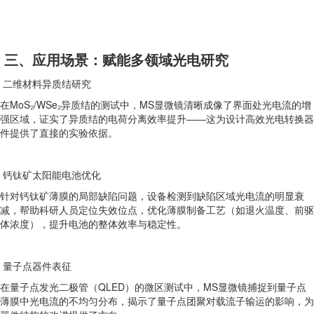
三、应用场景：赋能多领域光电研究
二维材料异质结研究
在MoS₂/WSe₂异质结的测试中，MS显微镜清晰成像了界面处光电流的增
强区域，证实了异质结的电荷分离效率提升——这为设计高效光电转换器
件提供了直接的实验依据。
钙钛矿太阳能电池优化
针对钙钛矿薄膜的局部缺陷问题，设备检测到缺陷区域光电流的明显衰
减，帮助科研人员定位失效位点，优化薄膜制备工艺（如退火温度、前驱
体浓度），提升电池的整体效率与稳定性。
量子点器件表征
在量子点发光二极管（QLED）的微区测试中，MS显微镜捕捉到量子点
薄膜中光电流的不均匀分布，揭示了量子点团聚对载流子输运的影响，为