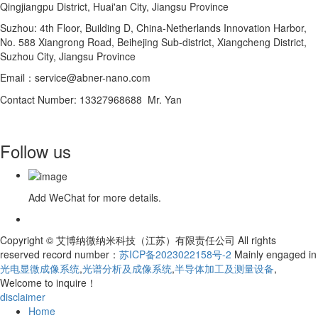
Qingjiangpu District, Huai'an City, Jiangsu Province
Suzhou: 4th Floor, Building D, China-Netherlands Innovation Harbor,
No. 588 Xiangrong Road, Beihejing Sub-district, Xiangcheng District,
Suzhou City, Jiangsu Province
Email：service@abner-nano.com
Contact Number: 13327968688 Mr. Yan
Follow us
Add WeChat for more details.
Copyright © 艾博纳微纳米科技（江苏）有限责任公司 All rights
reserved record number：
苏ICP备2023022158号-2
Mainly engaged in
光电显微成像系统
,
光谱分析及成像系统
,
半导体加工及测量设备
,
Welcome to inquire！
disclaimer
Home