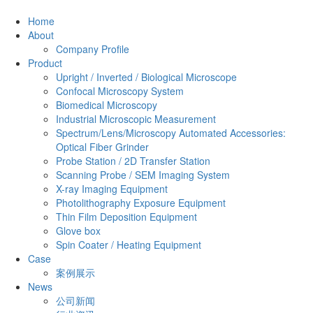
Home
About
Company Profile
Product
Upright / Inverted / Biological Microscope
Confocal Microscopy System
Biomedical Microscopy
Industrial Microscopic Measurement
Spectrum/Lens/Microscopy Automated Accessories:
Optical Fiber Grinder
Probe Station / 2D Transfer Station
Scanning Probe / SEM Imaging System
X-ray Imaging Equipment
Photolithography Exposure Equipment
Thin Film Deposition Equipment
Glove box
Spin Coater / Heating Equipment
Case
案例展示
News
公司新闻