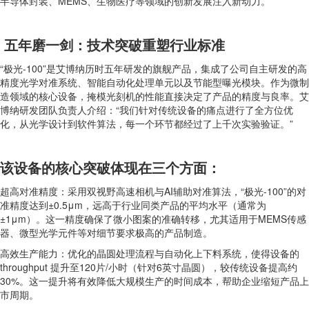
半导体封装、MEMS、生物医疗等领域的创新发展注入新动力。
五年磨一剑：技术突破重塑行业标准
“极光-100”是艾博纳历时五年研发的旗舰产品，集成了公司自主研发的高
精度光学对准系统、智能自动化处理单元以及节能型曝光模块。作为微制
造领域的核心设备，掩模光刻机的性能直接决定了产品的精度与良率。艾
博纳研发团队负责人介绍：“我们针对传统设备的痛点进行了全方位优
化，从光学设计到软件算法，每一个环节都经过了上千次实验验证。”
该设备的核心突破体现在三个方面：
超高对准精度：采用双视野高速相机与AI辅助对准算法，“极光-100”的对
准精度达到±0.5μm，远高于行业同类产品的平均水平（通常为
±1μm）。这一精度确保了微小图案的准确转移，尤其适用于MEMS传感
器、微型光学元件等对细节要求极高的产品制造。
高效生产能力：优化的晶圆处理流程与自动化上下料系统，使得设备的
throughput 提升至120片/小时（针对6英寸晶圆），较传统设备提高约
30%。这一提升将有效降低大规模生产的时间成本，帮助企业缩短产品上
市周期。