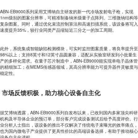
ABN-EB9000系列采用艾博纳自主研发的新一代冷场发射电子枪，实现
1nm级别的图案分辨率，可精准制备纳米级量子点阵列、三维微纳结构等
复杂图案。同时，通过优化束流控制算法和高速扫描系统，该设备将写入
速度提升35%，较行业同类产品缩短近三分之一的加工周期。
此外，系统集成智能缺陷检测模块，可实时监控图案质量，将良率提升至
98%以上；支持8英寸和12英寸晶圆兼容，适配从实验室研发到小批量生
产的多样化需求。在量子芯片制造中，ABN-EB9000能实现单电子晶体管
的精细加工；在MEMS传感器领域，其高分辨率能力可提升器件灵敏度与
稳定性。
市场反馈积极，助力核心设备自主化
据艾博纳透露，ABN-EB9000系列自发布以来，已收到国内多家顶尖科研
机构及半导体企业的预订单，部分客户完成设备测试后给予高度评价。行
业分析人士指出，该设备的推出不仅解决了传统电子束曝光的效率痛点，
也为国内微电子产业提供了更具性价比的高端设备选择，有助于推动核心
设备自主化进程。