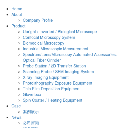
Home
About
Company Profile
Product
Upright / Inverted / Biological Microscope
Confocal Microscopy System
Biomedical Microscopy
Industrial Microscopic Measurement
Spectrum/Lens/Microscopy Automated Accessories:
Optical Fiber Grinder
Probe Station / 2D Transfer Station
Scanning Probe / SEM Imaging System
X-ray Imaging Equipment
Photolithography Exposure Equipment
Thin Film Deposition Equipment
Glove box
Spin Coater / Heating Equipment
Case
案例展示
News
公司新闻