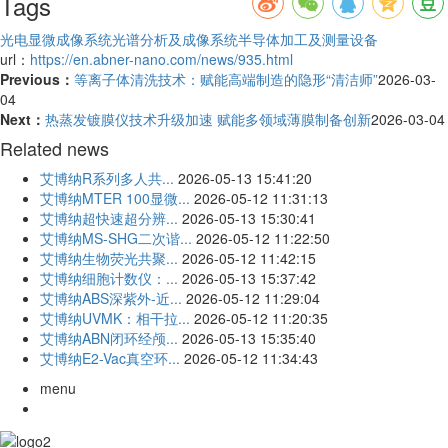
Tags
光电显微成像系统
光谱分析及成像系统
半导体加工及测量设备
url：
https://en.abner-nano.com/news/935.html
Previous：
等离子体清洗技术：赋能高端制造的隐形“清洁师”
2026-03-
04
Next：
热蒸发镀膜仪技术升级加速 赋能多领域薄膜制备创新
2026-03-04
Related news
艾博纳R系列多人共...
2026-05-13 15:41:20
艾博纳MTER 100显微...
2026-05-12 11:31:13
艾博纳超快速超分辨...
2026-05-13 15:30:41
艾博纳MS-SHG二次谐...
2026-05-12 11:22:50
艾博纳生物荧光共聚...
2026-05-12 11:42:15
艾博纳细胞计数仪：...
2026-05-13 15:37:42
艾博纳ABS深紫外-近...
2026-05-12 11:29:04
艾博纳UVMK：相干拉...
2026-05-12 11:20:35
艾博纳ABN闭环经颅...
2026-05-13 15:35:40
艾博纳E2-Vac真空环...
2026-05-12 11:34:43
menu