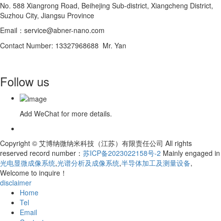
No. 588 Xiangrong Road, Beihejing Sub-district, Xiangcheng District,
Suzhou City, Jiangsu Province
Email：service@abner-nano.com
Contact Number: 13327968688 Mr. Yan
Follow us
Add WeChat for more details.
Copyright © 艾博纳微纳米科技（江苏）有限责任公司 All rights
reserved record number：
苏ICP备2023022158号-2
Mainly engaged in
光电显微成像系统
,
光谱分析及成像系统
,
半导体加工及测量设备
,
Welcome to inquire！
disclaimer
Home
Tel
Email