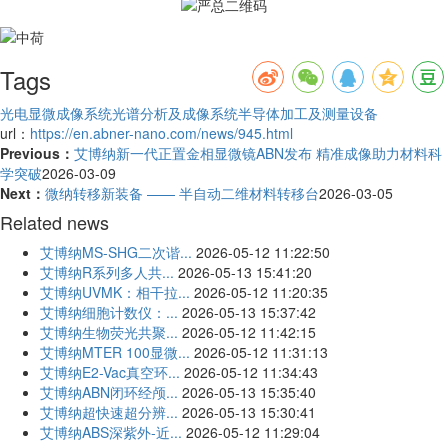
Tags
光电显微成像系统
光谱分析及成像系统
半导体加工及测量设备
url：
https://en.abner-nano.com/news/945.html
Previous：
艾博纳新一代正置金相显微镜ABN发布 精准成像助力材料科
学突破
2026-03-09
Next：
微纳转移新装备 —— 半自动二维材料转移台
2026-03-05
Related news
艾博纳MS-SHG二次谐...
2026-05-12 11:22:50
艾博纳R系列多人共...
2026-05-13 15:41:20
艾博纳UVMK：相干拉...
2026-05-12 11:20:35
艾博纳细胞计数仪：...
2026-05-13 15:37:42
艾博纳生物荧光共聚...
2026-05-12 11:42:15
艾博纳MTER 100显微...
2026-05-12 11:31:13
艾博纳E2-Vac真空环...
2026-05-12 11:34:43
艾博纳ABN闭环经颅...
2026-05-13 15:35:40
艾博纳超快速超分辨...
2026-05-13 15:30:41
艾博纳ABS深紫外-近...
2026-05-12 11:29:04