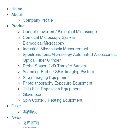
Home
About
Company Profile
Product
Upright / Inverted / Biological Microscope
Confocal Microscopy System
Biomedical Microscopy
Industrial Microscopic Measurement
Spectrum/Lens/Microscopy Automated Accessories:
Optical Fiber Grinder
Probe Station / 2D Transfer Station
Scanning Probe / SEM Imaging System
X-ray Imaging Equipment
Photolithography Exposure Equipment
Thin Film Deposition Equipment
Glove box
Spin Coater / Heating Equipment
Case
案例展示
News
公司新闻