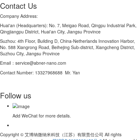
Contact Us
Company Address:
Huai'an (Headquarters): No. 7, Meigao Road, Qingpu Industrial Park,
Qingjiangpu District, Huai'an City, Jiangsu Province
Suzhou: 4th Floor, Building D, China-Netherlands Innovation Harbor,
No. 588 Xiangrong Road, Beihejing Sub-district, Xiangcheng District,
Suzhou City, Jiangsu Province
Email：service@abner-nano.com
Contact Number: 13327968688 Mr. Yan
Follow us
Add WeChat for more details.
Copyright © 艾博纳微纳米科技（江苏）有限责任公司 All rights