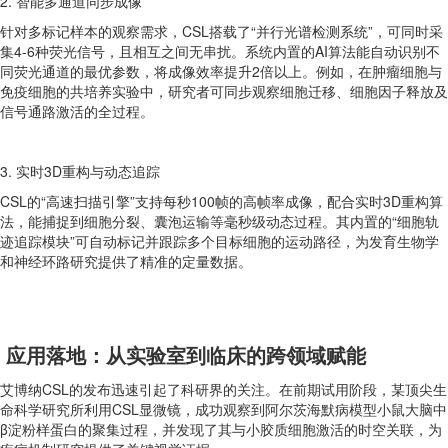
2. 智能多通道同步成像
针对多标记样本的观察需求，CSL搭载了“并行光谱检测系统”，可同时采
集4-6种荧光信号，且相互之间无串扰。系统内置的AI算法能自动识别不
同荧光通道的最优参数，将成像效率提升2倍以上。例如，在肿瘤细胞与
免疫细胞的共培养实验中，研究者可同步观察细胞迁移、细胞因子释放及
信号通路激活的全过程。
3. 实时3D重构与动态追踪
CSL的“高速扫描引擎”支持每秒100帧的高帧率成像，配合实时3D重构算
法，能捕捉到细胞分裂、囊泡运输等毫秒级动态过程。其内置的“细胞轨
迹追踪模块”可自动标记并跟踪多个目标细胞的运动路径，为发育生物学
和神经环路研究提供了精准的定量数据。
应用落地：从实验室到临床的跨领域赋能
艾博纳CSL的发布迅速引起了科研界的关注。在前期试用阶段，某顶尖生
命科学研究所利用CSL显微镜，成功观察到阿尔茨海默病模型小鼠大脑中
β淀粉样蛋白的聚集过程，并发现了其与小胶质细胞激活的时空关联，为