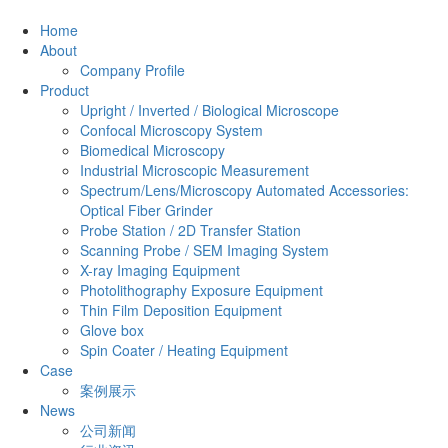
Home
About
Company Profile
Product
Upright / Inverted / Biological Microscope
Confocal Microscopy System
Biomedical Microscopy
Industrial Microscopic Measurement
Spectrum/Lens/Microscopy Automated Accessories:
Optical Fiber Grinder
Probe Station / 2D Transfer Station
Scanning Probe / SEM Imaging System
X-ray Imaging Equipment
Photolithography Exposure Equipment
Thin Film Deposition Equipment
Glove box
Spin Coater / Heating Equipment
Case
案例展示
News
公司新闻