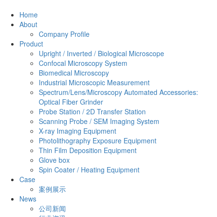
Home
About
Company Profile
Product
Upright / Inverted / Biological Microscope
Confocal Microscopy System
Biomedical Microscopy
Industrial Microscopic Measurement
Spectrum/Lens/Microscopy Automated Accessories:
Optical Fiber Grinder
Probe Station / 2D Transfer Station
Scanning Probe / SEM Imaging System
X-ray Imaging Equipment
Photolithography Exposure Equipment
Thin Film Deposition Equipment
Glove box
Spin Coater / Heating Equipment
Case
案例展示
News
公司新闻