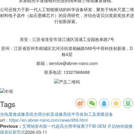
从基础光学显微镜到先进的纳米级三维成像显微镜。
公司还致力于新一代人工智能驱动的科学设备研发，聚焦于纳米尺度二维
材料电子器件（如石墨烯芯片）的应用研究，并结合诺贝尔奖获奖技术进
行创新探索。
淮安：江苏省淮安市清江浦区清浦工业园枚皋路7号
苏州：江苏省苏州市相城区北河泾街道相融路588号中荷科技创新港，D
栋4层
邮箱：service@abner-nano.com
联系电话: 13327968688
Tags
光电显微成像系统
光谱分析及成像系统
半导体加工及测量设备
url：
https://en.abner-nano.com/news/959.html
Previous：
艾博纳发布新一代超高分辨率镓离子FIB-SEM 开启纳米级微
观表征新范式
2026-03-11