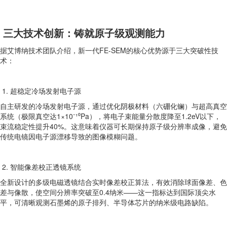
三大技术创新：铸就原子级观测能力
据艾博纳技术团队介绍，新一代FE-SEM的核心优势源于三大突破性技
术：
1. 超稳定冷场发射电子源
自主研发的冷场发射电子源，通过优化阴极材料（六硼化镧）与超高真空
系统（极限真空达1×10⁻¹⁰Pa），将电子束能量分散度降至1.2eV以下，
束流稳定性提升40%。这意味着仪器可长期保持原子级分辨率成像，避免
传统电镜因电子源漂移导致的图像模糊问题。
2. 智能像差校正透镜系统
全新设计的多级电磁透镜结合实时像差校正算法，有效消除球面像差、色
差与像散，使空间分辨率突破至0.4纳米——这一指标达到国际顶尖水
平，可清晰观测石墨烯的原子排列、半导体芯片的纳米级电路缺陷。