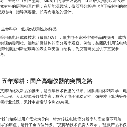
对二维材料（如石墨烯、MoS₂）的原子级观测，让科研人员得以深入研
究材料的层间相互作用；在新能源领域，仪器可分析锂电池正极材料的微
观结构，指导高容量、长寿命电池的设计。
生命科学：低损伤观测生物样品
采用低电压成像技术（最低1kV），减少电子束对生物样品的损伤，成功
实现病毒颗粒、细胞超微结构的高分辨率观察。例如，某团队利用该电镜
清晰捕捉到新冠病毒的表面刺突蛋白结构，为疫苗研发提供了直观参
考。
五年深耕：国产高端仪器的突围之路
艾博纳此次新品的推出，是五年技术攻坚的成果。团队集结材料科学、电
子工程、人工智能等领域专家，攻克了电子源稳定性、像差校正算法等多
项行业难题，累计申请发明专利20余项。
“我们始终以用户需求为导向，针对传统电镜‘高分辨率与高速度不可兼
得’的痛点，进行了全方位升级。”艾博纳技术负责人表示，“这款产品不仅